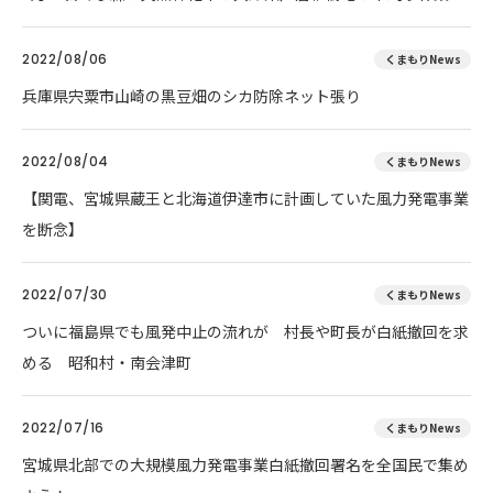
2022/08/06
くまもりNews
兵庫県宍粟市山崎の黒豆畑のシカ防除ネット張り
2022/08/04
くまもりNews
【関電、宮城県蔵王と北海道伊達市に計画していた風力発電事業
を断念】
2022/07/30
くまもりNews
ついに福島県でも風発中止の流れが 村長や町長が白紙撤回を求
める 昭和村・南会津町
2022/07/16
くまもりNews
宮城県北部での大規模風力発電事業白紙撤回署名を全国民で集め