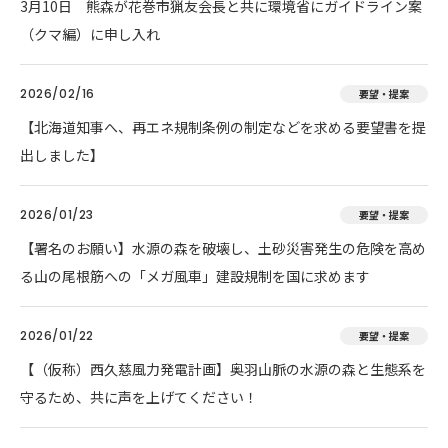
3月10日 熊森が花巻市猟友会長と共に環境省にガイドライン案
（クマ編）に申し入れ
2026/02/16
要望・提案
【北海道知事へ、再エネ規制条例の制定などを求める要望書を提
出しました】
2026/01/23
要望・提案
【署名のお願い】水源の森を破壊し、土砂災害発生の危険を高め
る山の尾根筋への「メガ風車」建設規制を国に求めます
2026/01/22
要望・提案
【（仮称）西久慈風力発電計画】奥羽山脈の水源の森と生態系を
守るため、共に声を上げてください！