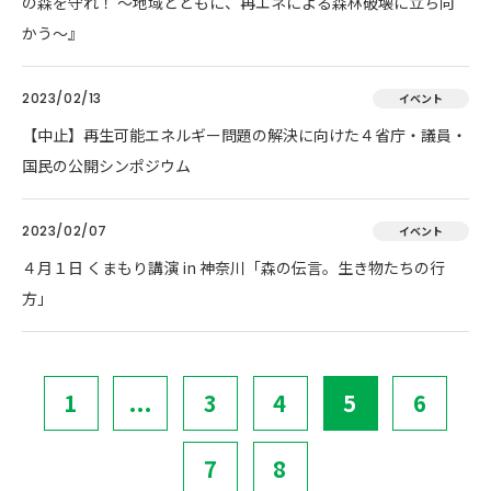
の森を守れ！ 〜地域とともに、再エネによる森林破壊に立ち向
かう〜』
2023/02/13
イベント
【中止】再生可能エネルギー問題の解決に向けた４省庁・議員・
国民の公開シンポジウム
2023/02/07
イベント
４月１日 くまもり講演 in 神奈川「森の伝言。生き物たちの行
方」
1
...
3
4
5
6
7
8