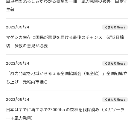
風車病の恐ろしさがわかる衝撃の一冊「風力発電の被害」由良守
生著
2022/05/24
くまもりNews
マゲシカ生存に国民が意見を届ける最後のチャンス 6月2日締
切 多数の意見が必要
2022/05/24
くまもりNews
「風力発電を地域から考える全国協議会（風全協）」全国組織立
ち上げ 元稚内市議ら
2022/05/24
くまもりNews
日本はすでに再エネで23000ha の森林を伐採済み（メガソーラ
ー＋風力発電）