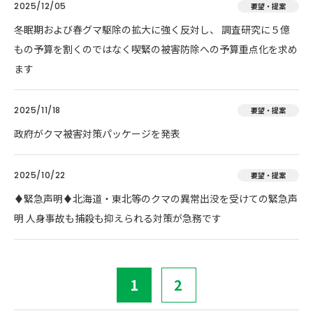
2025/12/05
要望・提案
冬眠期および春グマ駆除の拡大に強く反対し、 調査研究に５億
もの予算を割くのではなく喫緊の被害防除への予算重点化を求め
ます
2025/11/18
要望・提案
政府がクマ被害対策パッケージを発表
2025/10/22
要望・提案
♦️緊急声明♦️北海道・東北等のクマの異常出没を受けての緊急声
明 人身事故も捕殺も抑えられる対策が急務です
1
2