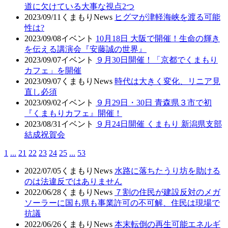
道に欠けている大事な視点2つ
2023/09/11
くまもりNews
ヒグマが津軽海峡を渡る可能
性は?
2023/09/08
イベント
10月18日 大阪で開催！生命の輝き
を伝える講演会『安藤誠の世界』
2023/09/07
イベント
９月30日開催！「京都でくまもり
カフェ」を開催
2023/09/07
くまもりNews
時代は大きく変化、リニア見
直し必須
2023/09/02
イベント
９月29日・30日 青森県３市で初
『くまもりカフェ』開催！
2023/08/31
イベント
９月24日開催 くまもり 新潟県支部
結成祝賀会
1
...
21
22
23
24
25
...
53
2022/07/05
くまもりNews
水路に落ちたうり坊を助ける
のは法違反ではありません
2022/06/28
くまもりNews
７割の住民が建設反対のメガ
ソーラーに国も県も事業許可の不可解、住民は現場で
抗議
2022/06/26
くまもりNews
本末転倒の再生可能エネルギ