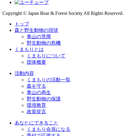
Copyright © Japan Bear & Forest Society All Rights Reserved.
トップ
森と野生動物の現状
奥山の荒廃
野生動物の危機
くまもりとは
くまもりについて
団体概要
活動内容
くまもりの活動一覧
森を守る
奥山の再生
野生動物の保護
環境教育
政策提言
あなたにできること
くまもり会員になる
寄付で応援する