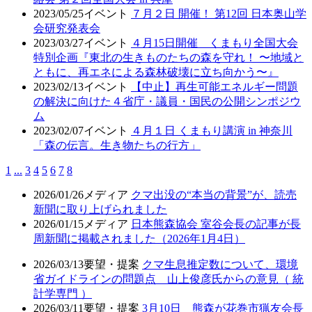
2023/05/25
イベント
７月２日 開催！ 第12回 日本奥山学
会研究発表会
2023/03/27
イベント
４月15日開催 くまもり全国大会
特別企画『東北の生きものたちの森を守れ！ 〜地域と
ともに、再エネによる森林破壊に立ち向かう〜』
2023/02/13
イベント
【中止】再生可能エネルギー問題
の解決に向けた４省庁・議員・国民の公開シンポジウ
ム
2023/02/07
イベント
４月１日 くまもり講演 in 神奈川
「森の伝言。生き物たちの行方」
1
...
3
4
5
6
7
8
2026/01/26
メディア
クマ出没の“本当の背景”が、読売
新聞に取り上げられました
2026/01/15
メディア
日本熊森協会 室谷会長の記事が長
周新聞に掲載されました（2026年1月4日）
2026/03/13
要望・提案
クマ生息推定数について、環境
省ガイドラインの問題点 山上俊彦氏からの意見（ 統
計学専門 ）
2026/03/11
要望・提案
3月10日 熊森が花巻市猟友会長