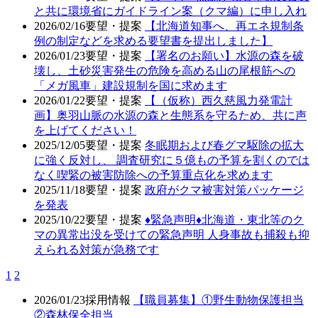
と共に環境省にガイドライン案（クマ編）に申し入れ
2026/02/16
要望・提案
【北海道知事へ、再エネ規制条
例の制定などを求める要望書を提出しました】
2026/01/23
要望・提案
【署名のお願い】水源の森を破
壊し、土砂災害発生の危険を高める山の尾根筋への
「メガ風車」建設規制を国に求めます
2026/01/22
要望・提案
【（仮称）西久慈風力発電計
画】奥羽山脈の水源の森と生態系を守るため、共に声
を上げてください！
2025/12/05
要望・提案
冬眠期および春グマ駆除の拡大
に強く反対し、 調査研究に５億もの予算を割くのでは
なく喫緊の被害防除への予算重点化を求めます
2025/11/18
要望・提案
政府がクマ被害対策パッケージ
を発表
2025/10/22
要望・提案
♦️緊急声明♦️北海道・東北等のク
マの異常出没を受けての緊急声明 人身事故も捕殺も抑
えられる対策が急務です
1
2
2026/01/23
採用情報
【職員募集】①野生動物保護担当
②森林保全担当