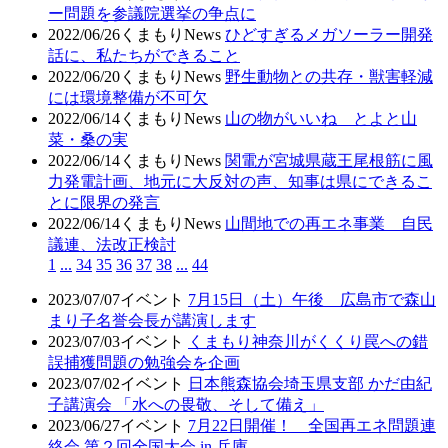
ー問題を参議院選挙の争点に
2022/06/26
くまもりNews
ひどすぎるメガソーラー開発
話に、私たちができること
2022/06/20
くまもりNews
野生動物との共存・獣害軽減
には環境整備が不可欠
2022/06/14
くまもりNews
山の物がいいね とよと山
菜・桑の実
2022/06/14
くまもりNews
関電が宮城県蔵王尾根筋に風
力発電計画、地元に大反対の声、知事は県にできるこ
とに限界の発言
2022/06/14
くまもりNews
山間地での再エネ事業 自民
議連、法改正検討
1
...
34
35
36
37
38
...
44
2023/07/07
イベント
7月15日（土）午後 広島市で森山
まり子名誉会長が講演します
2023/07/03
イベント
くまもり神奈川がくくり罠への錯
誤捕獲問題の勉強会を企画
2023/07/02
イベント
日本熊森協会埼玉県支部 かだ由紀
子講演会 「水への畏敬、そして備え」
2023/06/27
イベント
7月22日開催！ 全国再エネ問題連
絡会 第２回全国大会 in 兵庫