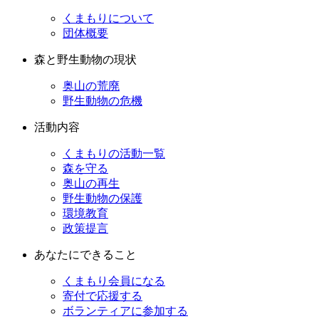
くまもりについて
団体概要
森と野生動物の現状
奥山の荒廃
野生動物の危機
活動内容
くまもりの活動一覧
森を守る
奥山の再生
野生動物の保護
環境教育
政策提言
あなたにできること
くまもり会員になる
寄付で応援する
ボランティアに参加する