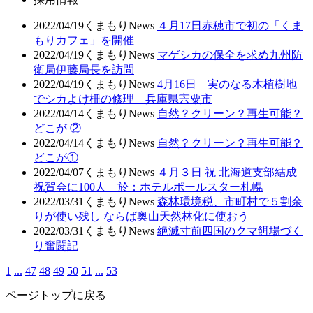
2022/04/19
くまもりNews
４月17日赤穂市で初の「くま
もりカフェ」を開催
2022/04/19
くまもりNews
マゲシカの保全を求め九州防
衛局伊藤局長を訪問
2022/04/19
くまもりNews
4月16日 実のなる木植樹地
でシカよけ柵の修理 兵庫県宍粟市
2022/04/14
くまもりNews
自然？クリーン？再生可能？
どこが ②
2022/04/14
くまもりNews
自然？クリーン？再生可能？
どこが①
2022/04/07
くまもりNews
４月３日 祝 北海道支部結成
祝賀会に100人 於：ホテルポールスター札幌
2022/03/31
くまもりNews
森林環境税、市町村で５割余
りが使い残し ならば奥山天然林化に使おう
2022/03/31
くまもりNews
絶滅寸前四国のクマ餌場づく
り奮闘記
1
...
47
48
49
50
51
...
53
ページトップに戻る