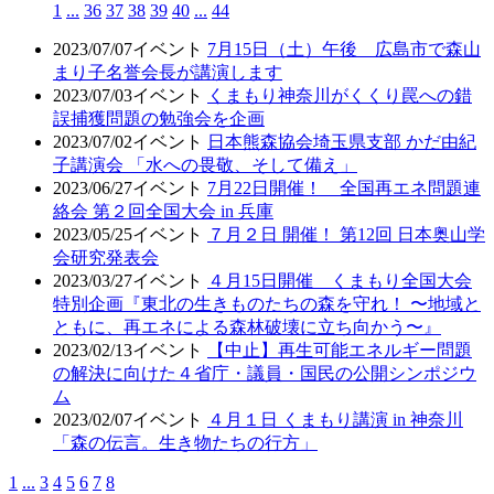
1
...
36
37
38
39
40
...
44
2023/07/07
イベント
7月15日（土）午後 広島市で森山
まり子名誉会長が講演します
2023/07/03
イベント
くまもり神奈川がくくり罠への錯
誤捕獲問題の勉強会を企画
2023/07/02
イベント
日本熊森協会埼玉県支部 かだ由紀
子講演会 「水への畏敬、そして備え」
2023/06/27
イベント
7月22日開催！ 全国再エネ問題連
絡会 第２回全国大会 in 兵庫
2023/05/25
イベント
７月２日 開催！ 第12回 日本奥山学
会研究発表会
2023/03/27
イベント
４月15日開催 くまもり全国大会
特別企画『東北の生きものたちの森を守れ！ 〜地域と
ともに、再エネによる森林破壊に立ち向かう〜』
2023/02/13
イベント
【中止】再生可能エネルギー問題
の解決に向けた４省庁・議員・国民の公開シンポジウ
ム
2023/02/07
イベント
４月１日 くまもり講演 in 神奈川
「森の伝言。生き物たちの行方」
1
...
3
4
5
6
7
8