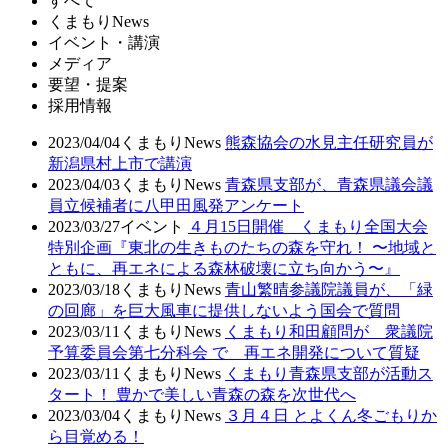
すべて
くまもりNews
イベント・講演
メディア
要望・提案
採用情報
2023/04/04
くまもりNews
熊森協会の水見主任研究員が
新潟県村上市で講演
2023/04/03
くまもりNews
青森県支部が、青森県議会議
員立候補者に八甲田風発アンケート
2023/03/27
イベント
４月15日開催 くまもり全国大会
特別企画『東北の生きものたちの森を守れ！ 〜地域と
ともに、再エネによる森林破壊に立ち向かう〜』
2023/03/18
くまもりNews
青山繁晴参議院議員が、「緑
の回廊」を巨大風車に提供しないよう国会で質問
2023/03/11
くまもりNews
くまもり和田顧問が 衆議院
予算委員会第七分科会 で 再エネ開発について質疑
2023/03/11
くまもりNews
くまもり青森県支部が活動ス
タート！ 豊かで美しい青森の森を次世代へ
2023/03/04
くまもりNews
３月４日 とよくん冬ごもりか
ら目覚める！