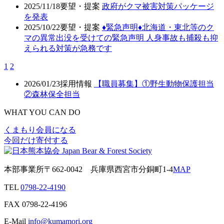
2025/11/18
要望・提案
政府がクマ被害対策パッケージ
を発表
2025/10/22
要望・提案
♦️緊急声明♦️北海道・東北等のク
マの異常出没を受けての緊急声明 人身事故も捕殺も抑
えられる対策が急務です
1
2
2026/01/23
採用情報
【職員募集】①野生動物保護担当
②森林保全担当
WHAT YOU CAN DO
くまもり会員になる
今回だけ寄付する
本部事業所
〒662-0042
兵庫県西宮市分銅町1-4
MAP
TEL
0798-22-4190
FAX
0798-22-4196
E-Mail
info@kumamori.org