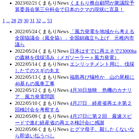
2023/02/21
くまもりNews
くまもり務台顧問が衆議院予
算委員会第三分科会で日本のクマの現状に言及！
1
...
28
29
30
31
32
...
53
2022/05/24
くまもりNews
「風力発電を地域から考える
全国協議会（風全協）」全国組織立ち上げ 元稚内市
議ら
2022/05/24
くまもりNews
日本はすでに再エネで23000ha
の森林を伐採済み（メガソーラー＋風力発電）
2022/05/14
くまもりNews
エンリッチメント用に、伐採
したてのスギの丸太
2022/05/13
くまもりNews
福島再び犠牲か 山の尾根に
46基もの風車工事
2022/05/12
くまもりNews
4月30日放映 危機のカナリ
ア 風力発電問題
2022/05/10
くまもりNews
4月27日 経産省再エネ第２
回検討会を考察する
2022/05/09
くまもりNews
4月27日に第２回 最速スピ
ードで進む経産省の再エネ検討会に感謝
2022/05/06
くまもりNews
ヒグマ母子、殺したくないな
ら即追い払うべし