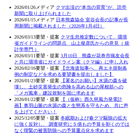
2026/01/26
メディア
クマ出没の“本当の背景”が、読売
新聞に取り上げられました
2026/01/15
メディア
日本熊森協会 室谷会長の記事が長
周新聞に掲載されました（2026年1月4日）
2026/03/13
要望・提案
クマ生息推定数について、環境
省ガイドラインの問題点 山上俊彦氏からの意見（ 統
計学専門 ）
2026/03/11
要望・提案
3月10日 熊森が花巻市猟友会長
と共に環境省にガイドライン案（クマ編）に申し入れ
2026/02/16
要望・提案
【北海道知事へ、再エネ規制条
例の制定などを求める要望書を提出しました】
2026/01/23
要望・提案
【署名のお願い】水源の森を破
壊し、土砂災害発生の危険を高める山の尾根筋への
「メガ風車」建設規制を国に求めます
2026/01/22
要望・提案
【（仮称）西久慈風力発電計
画】奥羽山脈の水源の森と生態系を守るため、共に声
を上げてください！
2025/12/05
要望・提案
冬眠期および春グマ駆除の拡大
に強く反対し、 調査研究に５億もの予算を割くのでは
なく喫緊の被害防除への予算重点化を求めます