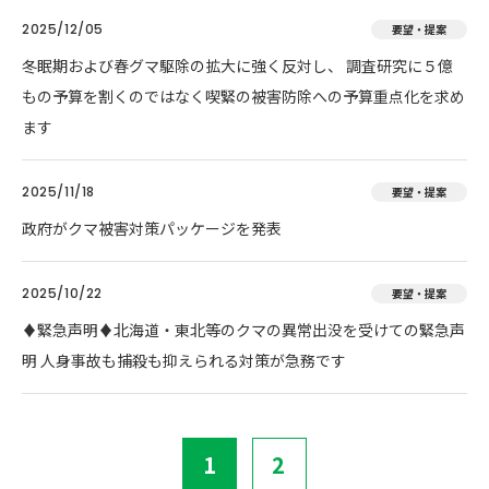
2025/12/05
要望・提案
冬眠期および春グマ駆除の拡大に強く反対し、 調査研究に５億
もの予算を割くのではなく喫緊の被害防除への予算重点化を求め
ます
2025/11/18
要望・提案
政府がクマ被害対策パッケージを発表
2025/10/22
要望・提案
♦️緊急声明♦️北海道・東北等のクマの異常出没を受けての緊急声
明 人身事故も捕殺も抑えられる対策が急務です
1
2