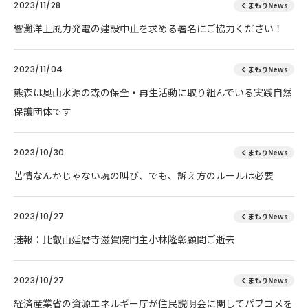
2023/11/28
くまもりNews
響灘洋上風力発電の建設中止を求める署名にご協力ください！
2023/11/04
くまもりNews
熊森は奥山水源の森の保全・再生活動に取り組んでいる実践自然
保護団体です
2023/10/30
くまもりNews
苦情なんかじゃない魂の叫び、でも、訴え方のルールは必要
2023/10/27
くまもりNews
速報：比叡山延暦寺滋賀院門主小林隆彰顧問ご逝去
2023/10/27
くまもりNews
経済産業省の資源エネルギー庁が住民説明会に関してパブコメを