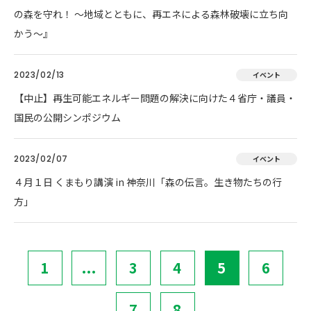
の森を守れ！ 〜地域とともに、再エネによる森林破壊に立ち向
かう〜』
2023/02/13
イベント
【中止】再生可能エネルギー問題の解決に向けた４省庁・議員・
国民の公開シンポジウム
2023/02/07
イベント
４月１日 くまもり講演 in 神奈川「森の伝言。生き物たちの行
方」
1
...
3
4
5
6
7
8