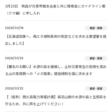
3月10日 熊森が花巻市猟友会長と共に環境省にガイドライン案
（クマ編）に申し入れ
2026/02/16
要望・提案
【北海道知事へ、再エネ規制条例の制定などを求める要望書を提
出しました】
2026/01/23
要望・提案
【署名のお願い】水源の森を破壊し、土砂災害発生の危険を高め
る山の尾根筋への「メガ風車」建設規制を国に求めます
2026/01/22
要望・提案
【（仮称）西久慈風力発電計画】奥羽山脈の水源の森と生態系を
守るため、共に声を上げてください！