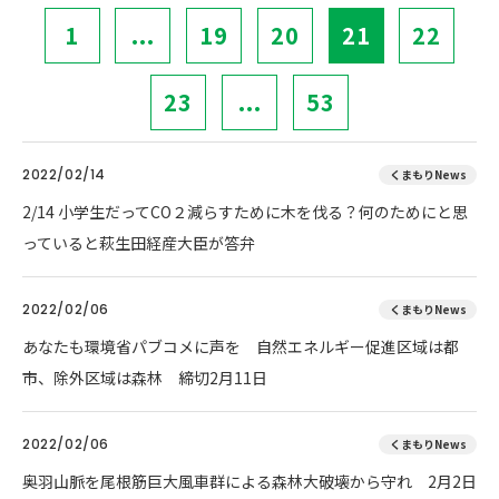
1
...
19
20
21
22
23
...
53
2022/02/14
くまもりNews
2/14 小学生だってCO２減らすために木を伐る？何のためにと思
っていると萩生田経産大臣が答弁
2022/02/06
くまもりNews
あなたも環境省パブコメに声を 自然エネルギー促進区域は都
市、除外区域は森林 締切2月11日
2022/02/06
くまもりNews
奥羽山脈を尾根筋巨大風車群による森林大破壊から守れ 2月2日