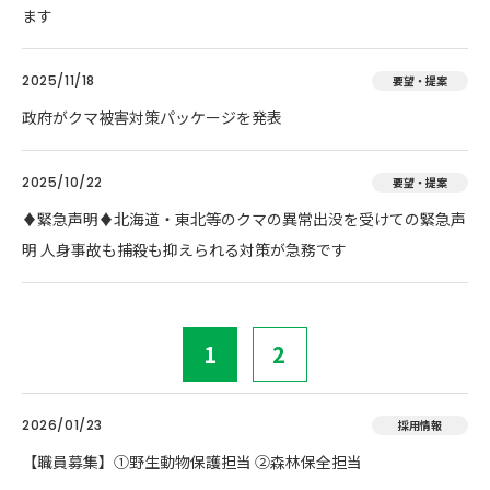
ます
2025/11/18
要望・提案
政府がクマ被害対策パッケージを発表
2025/10/22
要望・提案
♦️緊急声明♦️北海道・東北等のクマの異常出没を受けての緊急声
明 人身事故も捕殺も抑えられる対策が急務です
1
2
2026/01/23
採用情報
【職員募集】①野生動物保護担当 ②森林保全担当