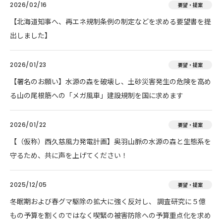
2026/02/16
要望・提案
【北海道知事へ、再エネ規制条例の制定などを求める要望書を提
出しました】
2026/01/23
要望・提案
【署名のお願い】水源の森を破壊し、土砂災害発生の危険を高め
る山の尾根筋への「メガ風車」建設規制を国に求めます
2026/01/22
要望・提案
【（仮称）西久慈風力発電計画】奥羽山脈の水源の森と生態系を
守るため、共に声を上げてください！
2025/12/05
要望・提案
冬眠期および春グマ駆除の拡大に強く反対し、 調査研究に５億
もの予算を割くのではなく喫緊の被害防除への予算重点化を求め