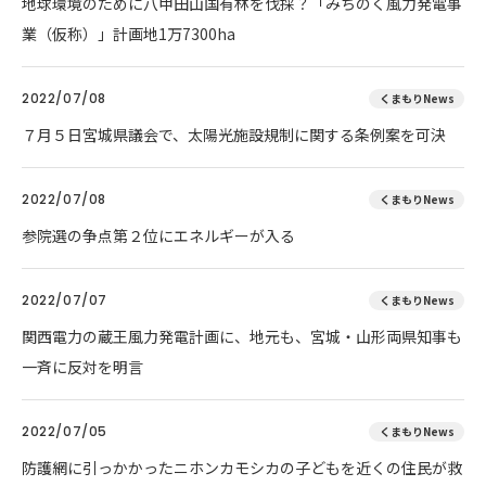
地球環境のために八甲田山国有林を伐採？「みちのく風力発電事
業（仮称）」計画地1万7300ha
2022/07/08
くまもりNews
７月５日宮城県議会で、太陽光施設規制に関する条例案を可決
2022/07/08
くまもりNews
参院選の争点第２位にエネルギーが入る
2022/07/07
くまもりNews
関西電力の蔵王風力発電計画に、地元も、宮城・山形両県知事も
一斉に反対を明言
2022/07/05
くまもりNews
防護網に引っかかったニホンカモシカの子どもを近くの住民が救