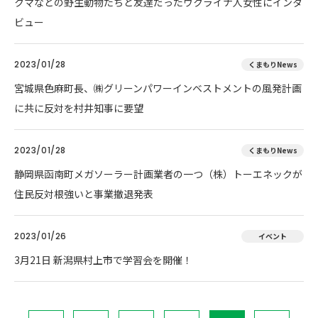
クマなどの野生動物たちと友達だったウクライナ人女性にインタ
ビュー
2023/01/28
くまもりNews
宮城県色麻町長、㈱グリーンパワーインベストメントの風発計画
に共に反対を村井知事に要望
2023/01/28
くまもりNews
静岡県函南町メガソーラー計画業者の一つ（株）トーエネックが
住民反対根強いと事業撤退発表
2023/01/26
イベント
3月21日 新潟県村上市で学習会を開催！