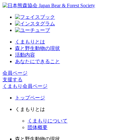
くまもりとは
森と野生動物の現状
活動内容
あなたにできること
会員ページ
支援する
くまもり会員ページ
トップページ
くまもりとは
くまもりについて
団体概要
森と野生動物の現状