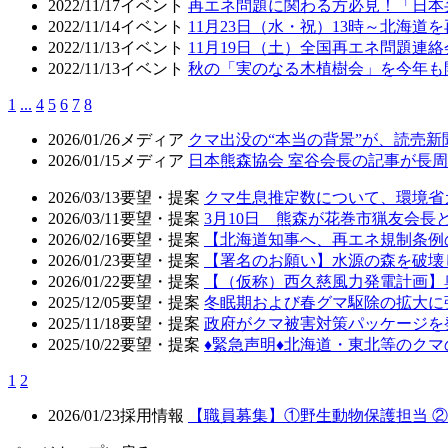
2022/11/17
イベント
再エネ問題に関わる方必見！「日本
2022/11/14
イベント
11月23日（水・祝）13時～北海
2022/11/13
イベント
11月19日（土）全国再エネ問題連
2022/11/13
イベント
秋の「実のなる木植樹会」を今年も
1
...
4
5
6
7
8
2026/01/26
メディア
クマ出没の“本当の背景”が、読売
2026/01/15
メディア
日本熊森協会 室谷会長の記事が長周新
2026/03/13
要望・提案
クマ生息推定数について、環境省
2026/03/11
要望・提案
3月10日 熊森が花巻市猟友会
2026/02/16
要望・提案
【北海道知事へ、再エネ規制条例
2026/01/23
要望・提案
【署名のお願い】水源の森を破壊
2026/01/22
要望・提案
【（仮称）西久慈風力発電計画】
2025/12/05
要望・提案
冬眠期および春グマ駆除の拡大に
2025/11/18
要望・提案
政府がクマ被害対策パッケージを
2025/10/22
要望・提案
♦️緊急声明♦️北海道・東北等の
1
2
2026/01/23
採用情報
【職員募集】①野生動物保護担当 