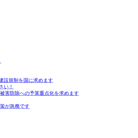
）
建設規制を国に求めます
さい！
の被害防除への予算重点化を求めます
対策が急務です