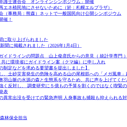
弁護士連合会 オンラインシンポジウム」開催
道を再エネ植民地にさせないために（於：札幌エルプラザ）
絡会（事務局：熊森）ネットで一般国民向け公開シンポジウム
開催！
新聞に取り上げられました
聞に掲載されました（2026年1月4日）
ガイドラインの問題点 山上俊彦氏からの意見（ 統計学専門 
長と共に環境省にガイドライン案（クマ編）に申し入れ
の制定などを求める要望書を提出しました】
し、土砂災害発生の危険を高める山の尾根筋への「メガ風車」
奥羽山脈の水源の森と生態系を守るため、共に声を上げてくだ
強く反対し、 調査研究に５億もの予算を割くのではなく喫緊
発表
クマの異常出没を受けての緊急声明 人身事故も捕殺も抑えられる
②森林保全担当