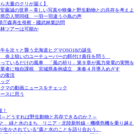
から大量のクリが届く】
『安藤誠の世界～美しい写真や映像と野生動物との共存を考え
熊本県②人間同様、一羽一羽違う小鳥の声
本県①森再生視察・國武林業訪問
生林ツアーは可能か
牛を次々と襲う北海道ヒグマOSO18の誕生
処分 炎上狙いのユーチューバーの餌付け責任を問う
回っているだけの風車 「風の祈り」第９章が風力発電の実態
事業者に独自課税 宮城県条例成立 来春４月導入めざす
けの復活
ドッグ
るクマの動画ニュースをチェック
ュースに思う
催！
 京都～どうすれば野生動物と共存できるのか？～
利”と、緑と水のまち リニア・北陸新幹線・機構危機を乗り越え
ちが生かされている”森と水のことを語り合おう。