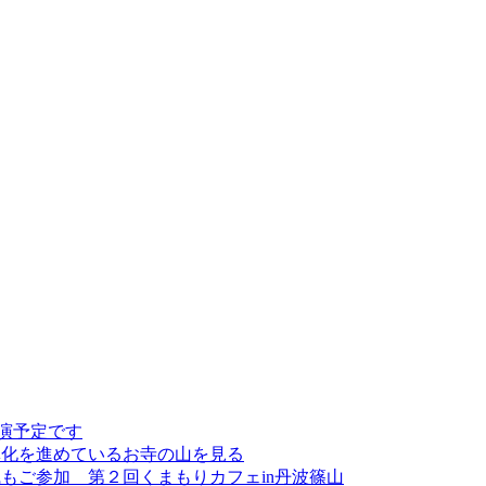
講演予定です
林化を進めているお寺の山を見る
もご参加 第２回くまもりカフェin丹波篠山