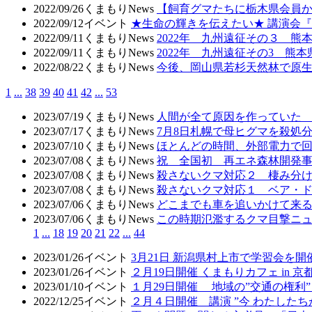
2022/09/26
くまもりNews
【飼育グマたちに栃木県会員
2022/09/12
イベント
★生命の輝きを伝えたい★ 講演会
2022/09/11
くまもりNews
2022年 九州遠征その３ 
2022/09/11
くまもりNews
2022年 九州遠征その3 熊
2022/08/22
くまもりNews
今後、岡山県若杉天然林で原
1
...
38
39
40
41
42
...
53
2023/07/19
くまもりNews
人間が全て原因を作っていた 
2023/07/17
くまもりNews
7月8日札幌で母ヒグマを殺
2023/07/10
くまもりNews
ほとんどの時間、外部電力で
2023/07/08
くまもりNews
祝 全国初 再エネ森林開発
2023/07/08
くまもりNews
殺さないクマ対応２ 棲み分
2023/07/08
くまもりNews
殺さないクマ対応１ ベア・
2023/07/06
くまもりNews
どこまでも車を追いかけて来
2023/07/06
くまもりNews
この時期氾濫するクマ目撃ニ
1
...
18
19
20
21
22
...
44
2023/01/26
イベント
3月21日 新潟県村上市で学習会を開
2023/01/26
イベント
２月19日開催 くまもりカフェ in
2023/01/10
イベント
１月29日開催 地域の”交通の権
2022/12/25
イベント
２月４日開催 講演 ”今 わたした