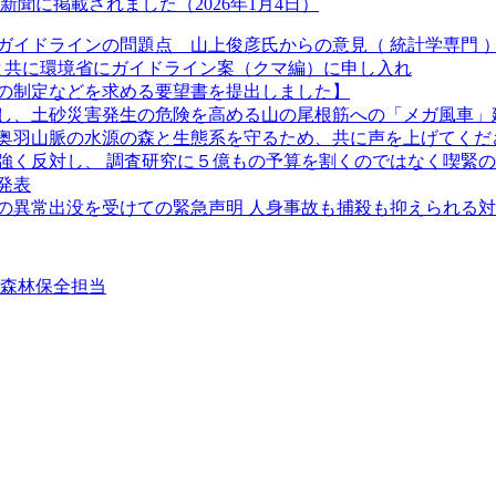
聞に掲載されました（2026年1月4日）
ガイドラインの問題点 山上俊彦氏からの意見（ 統計学専門 
長と共に環境省にガイドライン案（クマ編）に申し入れ
の制定などを求める要望書を提出しました】
し、土砂災害発生の危険を高める山の尾根筋への「メガ風車」
奥羽山脈の水源の森と生態系を守るため、共に声を上げてくだ
強く反対し、 調査研究に５億もの予算を割くのではなく喫緊
発表
クマの異常出没を受けての緊急声明 人身事故も捕殺も抑えられる
②森林保全担当