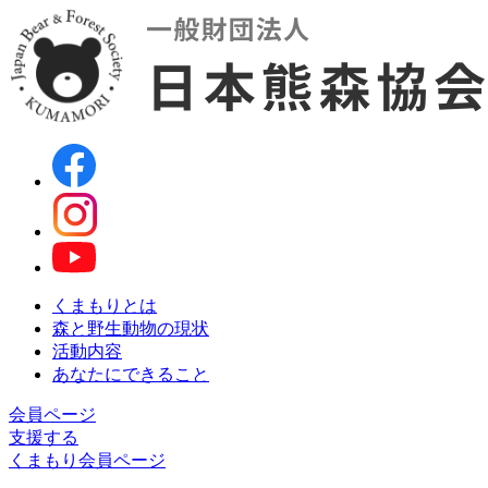
くまもりとは
森と野生動物の現状
活動内容
あなたにできること
会員ページ
支援する
くまもり会員ページ