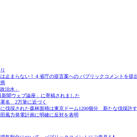
浸り
は止まらない！４省庁の提言案への パブリックコメントを提
本県
温故治水」
日新聞ウェブ論座」に寄稿されました
署名 2万筆に近づく
に伐採された森林面積は東京ドーム1200個分 新たな伐採許
甲田風力発電計画に明確に反対を表明