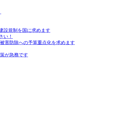
）
建設規制を国に求めます
さい！
の被害防除への予算重点化を求めます
対策が急務です