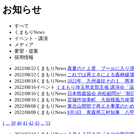
お知らせ
すべて
くまもりNews
イベント・講演
メディア
要望・提案
採用情報
2022/08/22
くまもりNews
真夏のとよ君 プールに入り
2022/08/22
くまもりNews
これでは再エネによる森林破壊
2022/08/18
くまもりNews
2022年 九州遠征その１ 熊
2022/08/16
イベント
くまもり埼玉県支部主催 講演会「
2022/08/16
くまもりNews
日本熊森協会 赤松顧問が「朝
2022/08/16
くまもりNews
宮城件加美町 大規模風力発電
2022/08/08
くまもりNews
東北山間部で再エネ事業のため
2022/08/08
くまもりNews
8月3日 青森県三村知事 八
1
...
39
40
41
42
43
...
53