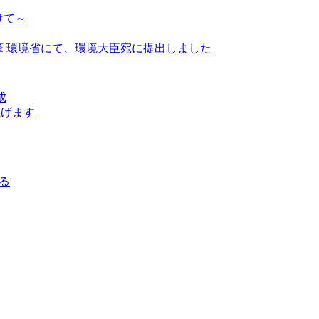
けて～
筆 環境省にて、環境大臣宛に提出しました
成
上げます
る