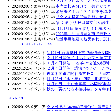
2024/02/18
くまもりNews
３月１３日まで『クマの指定管
2024/02/08
くまもりNews
本当に棲み分けて、共存ができ
2024/02/05
くまもりNews
緊急署名 1 万４７４９筆を
2024/02/05
くまもりNews
『クマを指定管理鳥獣にせず、
2024/01/31
くまもりNews
㊗ くまもり 秋田県支部が誕生
2024/01/29
くまもりNews
【1月31日 締め切り！】署名
2024/01/23
くまもりNews
2023年 兵庫県豊岡市で行
2024/01/04
くまもりNews
能登半島地震で被災され、悲
1
...
13
14
15
16
17
...
44
2023/01/26
イベント
3月21日 新潟県村上市で学習会を開
2023/01/26
イベント
２月19日開催 くまもりカフェ in
2023/01/10
イベント
１月29日開催 地域の”交通の権
2022/12/25
イベント
２月４日開催 講演 ”今 わたした
2022/11/17
イベント
再エネ問題に関わる方必見！「日本
2022/11/14
イベント
11月23日（水・祝）13時～北海
2022/11/13
イベント
11月19日（土）全国再エネ問題連
2022/11/13
イベント
秋の「実のなる木植樹会」を今年も
1
...
4
5
6
7
8
2026/01/26
メディア
クマ出没の“本当の背景”が、読売