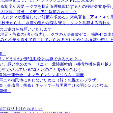
理鳥獣化について』パブリックコメントにご意見を❗
る制度が必要 ～クマを指定管理鳥獣にするとの検討会案を受
環境大臣宛に提出 メディアに報道されました
 人とクマが遭遇しない対策を求める』緊急署名 1 万４７４９
 ❗ 秋田からも、水源の豊かな森を守り、クマと共存する流れを
へのご協力をお願いいたします
政・地元・熊森の3者が協力し、クマの人身事故ゼロ、捕殺ゼロ達
しみや不安を抱えて過ごしておられる方に心からお見舞い申し
催！
 京都～どうすれば野生動物と共存できるのか？～
利”と、緑と水のまち リニア・北陸新幹線・機構危機を乗り越え
ちが生かされている”森と水のことを語り合おう。
弁護士連合会 オンラインシンポジウム」開催
道を再エネ植民地にさせないために（於：札幌エルプラザ）
絡会（事務局：熊森）ネットで一般国民向け公開シンポジウム
開催！
新聞に取り上げられました