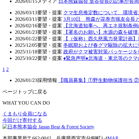
2026/01/15
メディア
日本熊森協会 室谷会長の記事が長周新
2026/03/13
要望・提案
クマ生息推定数について、環境省
2026/03/11
要望・提案
3月10日 熊森が花巻市猟友会
2026/02/16
要望・提案
【北海道知事へ、再エネ規制条例
2026/01/23
要望・提案
【署名のお願い】水源の森を破壊
2026/01/22
要望・提案
【（仮称）西久慈風力発電計画】
2025/12/05
要望・提案
冬眠期および春グマ駆除の拡大に
2025/11/18
要望・提案
政府がクマ被害対策パッケージを
2025/10/22
要望・提案
♦️緊急声明♦️北海道・東北等の
1
2
2026/01/23
採用情報
【職員募集】①野生動物保護担当 
ページトップに戻る
WHAT YOU CAN DO
くまもり会員になる
今回だけ寄付する
本部事業所
〒662-0042
兵庫県西宮市分銅町1-4
MAP