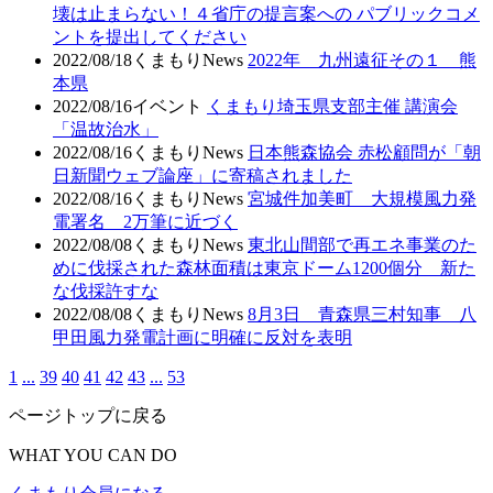
壊は止まらない！４省庁の提言案への パブリックコメ
ントを提出してください
2022/08/18
くまもりNews
2022年 九州遠征その１ 熊
本県
2022/08/16
イベント
くまもり埼玉県支部主催 講演会
「温故治水」
2022/08/16
くまもりNews
日本熊森協会 赤松顧問が「朝
日新聞ウェブ論座」に寄稿されました
2022/08/16
くまもりNews
宮城件加美町 大規模風力発
電署名 2万筆に近づく
2022/08/08
くまもりNews
東北山間部で再エネ事業のた
めに伐採された森林面積は東京ドーム1200個分 新た
な伐採許すな
2022/08/08
くまもりNews
8月3日 青森県三村知事 八
甲田風力発電計画に明確に反対を表明
1
...
39
40
41
42
43
...
53
ページトップに戻る
WHAT YOU CAN DO