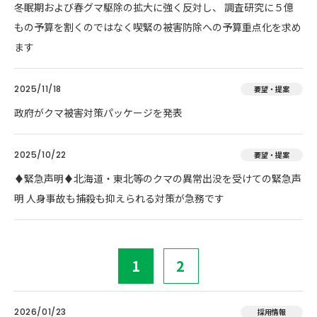
冬眠期および春グマ駆除の拡大に強く反対し、 調査研究に５億
もの予算を割くのではなく喫緊の被害防除への予算重点化を求め
ます
2025/11/18
要望・提案
政府がクマ被害対策パッケージを発表
2025/10/22
要望・提案
♦️緊急声明♦️北海道・東北等のクマの異常出没を受けての緊急声
明 人身事故も捕殺も抑えられる対策が急務です
1
2
2026/01/23
採用情報