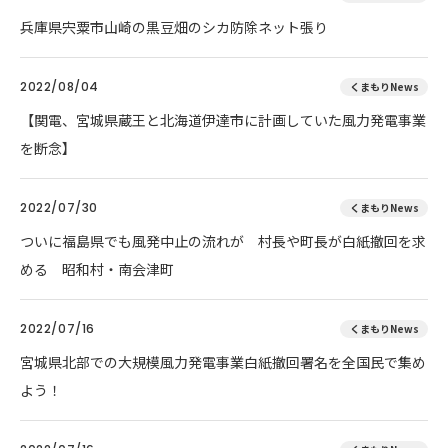
兵庫県宍粟市山崎の黒豆畑のシカ防除ネット張り
2022/08/04
くまもりNews
【関電、宮城県蔵王と北海道伊達市に計画していた風力発電事業
を断念】
2022/07/30
くまもりNews
ついに福島県でも風発中止の流れが 村長や町長が白紙撤回を求
める 昭和村・南会津町
2022/07/16
くまもりNews
宮城県北部での大規模風力発電事業白紙撤回署名を全国民で集め
よう！