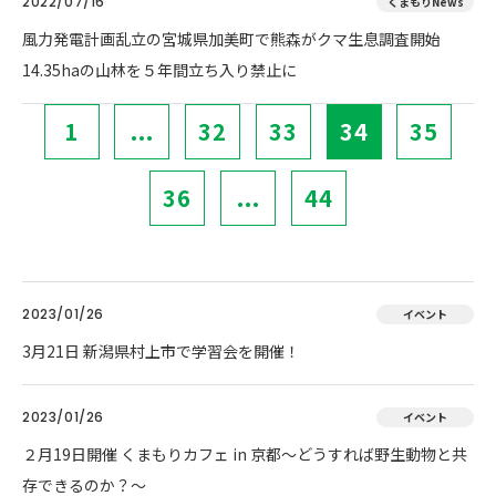
2022/07/16
くまもりNews
風力発電計画乱立の宮城県加美町で熊森がクマ生息調査開始
14.35haの山林を５年間立ち入り禁止に
1
...
32
33
34
35
36
...
44
2023/01/26
イベント
3月21日 新潟県村上市で学習会を開催！
2023/01/26
イベント
２月19日開催 くまもりカフェ in 京都～どうすれば野生動物と共
存できるのか？～