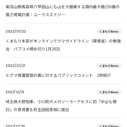
奥羽山脈青森県八甲田山にも山を大破壊する国内最大級150基の
風力発電計画：ユーラスエナジー
2022/01/22
くまもりNews
くまもり本部がオンラインでクマガイドライン（環境省）の勉強
会 パブコメ締め切り1月26日
2022/01/21
くまもりNews
ヒグマ保護管理計画に対するパブリックコメント 2例紹介
2021/12/31
くまもりNews
埼玉県大野知事、小川町のメガソーラーアセスに初「中止も検
討」の意見書を萩生田経産相に提出
2021/12/25
くまもりNews