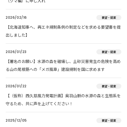
（クマ編）に申し入れ
2026/02/16
要望・提案
【北海道知事へ、再エネ規制条例の制定などを求める要望書を提
出しました】
2026/01/23
要望・提案
【署名のお願い】水源の森を破壊し、土砂災害発生の危険を高め
る山の尾根筋への「メガ風車」建設規制を国に求めます
2026/01/22
要望・提案
【（仮称）西久慈風力発電計画】奥羽山脈の水源の森と生態系を
守るため、共に声を上げてください！
2025/12/05
要望・提案