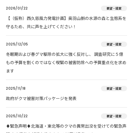
2026/01/22
要望・提案
【（仮称）西久慈風力発電計画】奥羽山脈の水源の森と生態系を
守るため、共に声を上げてください！
2025/12/05
要望・提案
冬眠期および春グマ駆除の拡大に強く反対し、 調査研究に５億
もの予算を割くのではなく喫緊の被害防除への予算重点化を求め
ます
2025/11/18
要望・提案
政府がクマ被害対策パッケージを発表
2025/10/22
要望・提案
♦️緊急声明♦️北海道・東北等のクマの異常出没を受けての緊急声