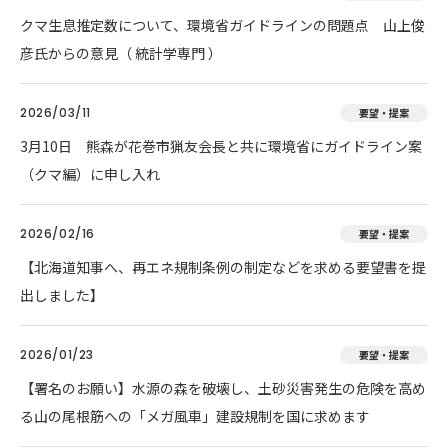
クマ生息推定数について、環境省ガイドラインの問題点 山上俊
彦氏からの意見（ 統計学専門 ）
2026/03/11
要望・提案
3月10日 熊森が花巻市猟友会長と共に環境省にガイドライン案
（クマ編）に申し入れ
2026/02/16
要望・提案
【北海道知事へ、再エネ規制条例の制定などを求める要望書を提
出しました】
2026/01/23
要望・提案
【署名のお願い】水源の森を破壊し、土砂災害発生の危険を高め
る山の尾根筋への「メガ風車」建設規制を国に求めます