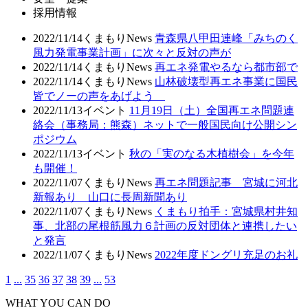
採用情報
2022/11/14
くまもりNews
青森県八甲田連峰「みちのく
風力発電事業計画」に次々と反対の声が
2022/11/14
くまもりNews
再エネ発電やるなら都市部で
2022/11/14
くまもりNews
山林破壊型再エネ事業に国民
皆でノーの声をあげよう
2022/11/13
イベント
11月19日（土）全国再エネ問題連
絡会（事務局：熊森）ネットで一般国民向け公開シン
ポジウム
2022/11/13
イベント
秋の「実のなる木植樹会」を今年
も開催！
2022/11/07
くまもりNews
再エネ問題記事 宮城に河北
新報あり 山口に長周新聞あり
2022/11/07
くまもりNews
くまもり拍手：宮城県村井知
事、北部の尾根筋風力６計画の反対団体と連携したい
と発言
2022/11/07
くまもりNews
2022年度ドングリ充足のお礼
1
...
35
36
37
38
39
...
53
WHAT YOU CAN DO