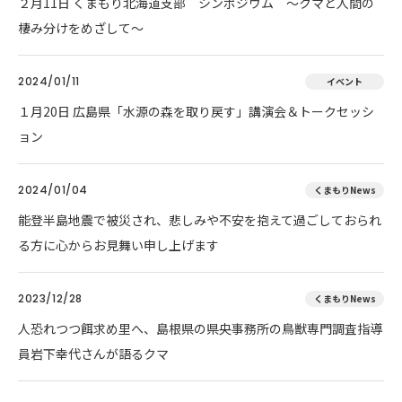
２月11日 くまもり北海道支部 シンポジウム ～クマと人間の
棲み分けをめざして～
2024/01/11
イベント
１月20日 広島県「水源の森を取り戻す」講演会＆トークセッシ
ョン
2024/01/04
くまもりNews
能登半島地震で被災され、悲しみや不安を抱えて過ごしておられ
る方に心からお見舞い申し上げます
2023/12/28
くまもりNews
人恐れつつ餌求め里へ、島根県の県央事務所の鳥獣専門調査指導
員岩下幸代さんが語るクマ