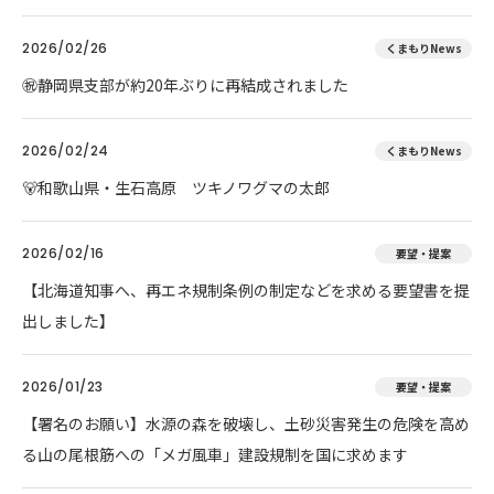
2026/02/26
くまもりNews
㊗️静岡県支部が約20年ぶりに再結成されました
2026/02/24
くまもりNews
🐻和歌山県・生石高原 ツキノワグマの太郎
2026/02/16
要望・提案
【北海道知事へ、再エネ規制条例の制定などを求める要望書を提
出しました】
2026/01/23
要望・提案
【署名のお願い】水源の森を破壊し、土砂災害発生の危険を高め
る山の尾根筋への「メガ風車」建設規制を国に求めます