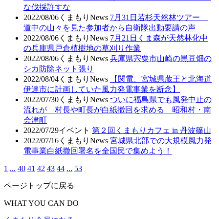
な伐採許すな
2022/08/06
くまもりNews
7月31日若杉天然林ツアー
道中の山々を見た参加者から自衛隊出動要請の声
2022/08/06
くまもりNews
7月21日くま森が天然林化中
の兵庫県戸倉植樹地の草刈り作業
2022/08/06
くまもりNews
兵庫県宍粟市山崎の黒豆畑の
シカ防除ネット張り
2022/08/04
くまもりNews
【関電、宮城県蔵王と北海道
伊達市に計画していた風力発電事業を断念】
2022/07/30
くまもりNews
ついに福島県でも風発中止の
流れが 村長や町長が白紙撤回を求める 昭和村・南
会津町
2022/07/29
イベント
第２回くまもりカフェ in 丹波篠山
2022/07/16
くまもりNews
宮城県北部での大規模風力発
電事業白紙撤回署名を全国民で集めよう！
1
...
40
41
42
43
44
...
53
ページトップに戻る
WHAT YOU CAN DO