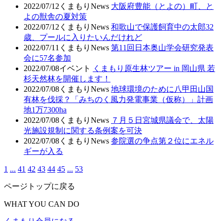
2022/07/12
くまもりNews
大阪府豊能（とよの）町、と
よの獣舎の夏対策
2022/07/12
くまもりNews
和歌山で保護飼育中の太郎32
歳、プールに入りたいんだけれど
2022/07/11
くまもりNews
第11回日本奥山学会研究発表
会に57名参加
2022/07/08
イベント
くまもり原生林ツアー in 岡山県 若
杉天然林を開催します！
2022/07/08
くまもりNews
地球環境のために八甲田山国
有林を伐採？「みちのく風力発電事業（仮称）」計画
地1万7300ha
2022/07/08
くまもりNews
７月５日宮城県議会で、太陽
光施設規制に関する条例案を可決
2022/07/08
くまもりNews
参院選の争点第２位にエネル
ギーが入る
1
...
41
42
43
44
45
...
53
ページトップに戻る
WHAT YOU CAN DO