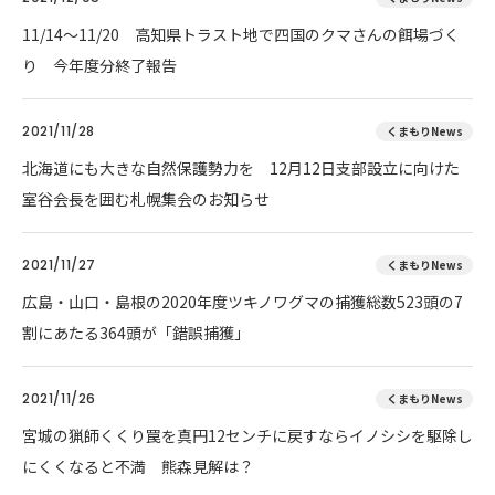
11/14～11/20 高知県トラスト地で四国のクマさんの餌場づく
り 今年度分終了報告
2021/11/28
くまもりNews
北海道にも大きな自然保護勢力を 12月12日支部設立に向けた
室谷会長を囲む札幌集会のお知らせ
2021/11/27
くまもりNews
広島・山口・島根の2020年度ツキノワグマの捕獲総数523頭の7
割にあたる364頭が「錯誤捕獲」
2021/11/26
くまもりNews
宮城の猟師くくり罠を真円12センチに戻すならイノシシを駆除し
にくくなると不満 熊森見解は？