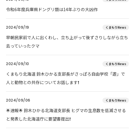
令和6年度兵庫県ドングリ類は14年ぶりの大凶作
2024/09/19
くまもりNews
早朝民家前で人に出くわし、立ち上がって後ずさりしながら立ち
去っていったクマ
2024/09/10
くまもりNews
くまもり北海道 鈴木ひかる支部長がさっぽろ自由学校「遊」で
人と動物との共存についてお話します❗
2024/09/06
くまもりNews
🌟速報🌟 鈴木ひかる北海道支部長 ヒグマの生息数を低減させる
と発表した北海道庁に要望書提出❗