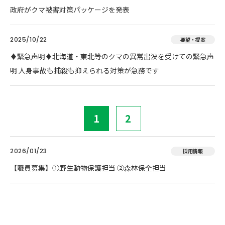
政府がクマ被害対策パッケージを発表
2025/10/22
要望・提案
♦️緊急声明♦️北海道・東北等のクマの異常出没を受けての緊急声
明 人身事故も捕殺も抑えられる対策が急務です
1
2
2026/01/23
採用情報
【職員募集】①野生動物保護担当 ②森林保全担当