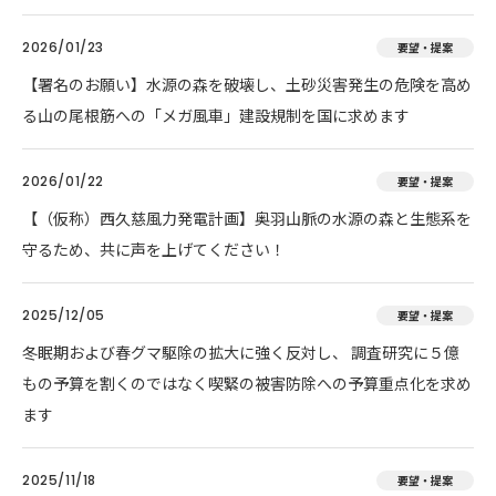
2026/01/23
要望・提案
【署名のお願い】水源の森を破壊し、土砂災害発生の危険を高め
る山の尾根筋への「メガ風車」建設規制を国に求めます
2026/01/22
要望・提案
【（仮称）西久慈風力発電計画】奥羽山脈の水源の森と生態系を
守るため、共に声を上げてください！
2025/12/05
要望・提案
冬眠期および春グマ駆除の拡大に強く反対し、 調査研究に５億
もの予算を割くのではなく喫緊の被害防除への予算重点化を求め
ます
2025/11/18
要望・提案