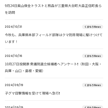
9月24日奥山保全トラストと熊森が三重県大台町大森正信町長ら
を訪問
2024/10/31
くまもりNews
今秋も、兵庫県本部フィールド部隊はクマ防除現場に駆けつけて
います！
2024/10/16
くまもりNews
10月27日投開票 衆議院選立候補者へアンケート❗（秋田・大阪・
兵庫・山口・島根・愛媛）
2024/09/19
くまもりNews
子グマ目撃情報を受けて現場へ急行❗
2024/09/19
くまもりNews