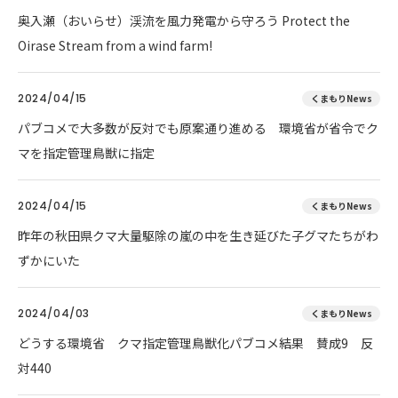
奥入瀬（おいらせ）渓流を風力発電から守ろう Protect the
Oirase Stream from a wind farm!
2024/04/15
くまもりNews
パブコメで大多数が反対でも原案通り進める 環境省が省令でク
マを指定管理鳥獣に指定
2024/04/15
くまもりNews
昨年の秋田県クマ大量駆除の嵐の中を生き延びた子グマたちがわ
ずかにいた
2024/04/03
くまもりNews
どうする環境省 クマ指定管理鳥獣化パブコメ結果 賛成9 反
対440