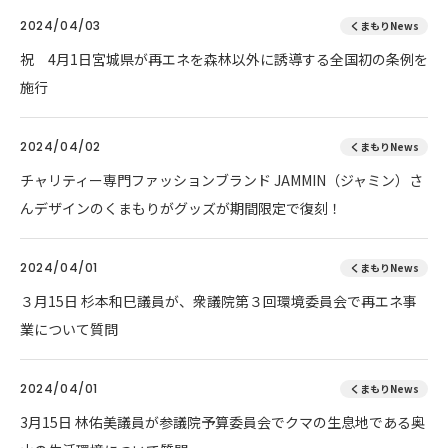
2024/04/03
くまもりNews
祝 4月1日宮城県が再エネを森林以外に誘導する全国初の条例を
施行
2024/04/02
くまもりNews
チャリティー専門ファッションブランド JAMMIN（ジャミン）さ
んデザインのくまもりがグッズが期間限定で復刻！
2024/04/01
くまもりNews
３月15日 杉本和巳議員が、衆議院第３回環境委員会で再エネ事
業について質問
2024/04/01
くまもりNews
3月15日 林佑美議員が参議院予算委員会でクマの生息地である奥