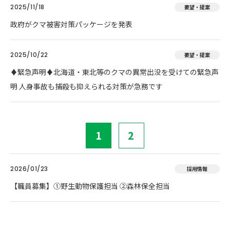
2025/11/18
要望・提案
政府がクマ被害対策パッケージを発表
2025/10/22
要望・提案
♦️緊急声明♦️北海道・東北等のクマの異常出没を受けての緊急声
明 人身事故も捕殺も抑えられる対策が急務です
1
2
2026/01/23
採用情報
【職員募集】①野生動物保護担当 ②森林保全担当