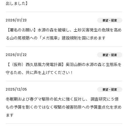
出しました】
2026/01/23
要望・提案
【署名のお願い】水源の森を破壊し、土砂災害発生の危険を高め
る山の尾根筋への「メガ風車」建設規制を国に求めます
2026/01/22
要望・提案
【（仮称）西久慈風力発電計画】奥羽山脈の水源の森と生態系を
守るため、共に声を上げてください！
2025/12/05
要望・提案
冬眠期および春グマ駆除の拡大に強く反対し、 調査研究に５億
もの予算を割くのではなく喫緊の被害防除への予算重点化を求め
ます