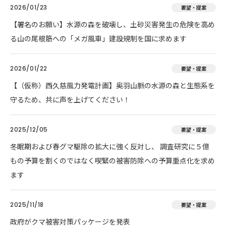
2026/01/23
要望・提案
【署名のお願い】水源の森を破壊し、土砂災害発生の危険を高め
る山の尾根筋への「メガ風車」建設規制を国に求めます
2026/01/22
要望・提案
【（仮称）西久慈風力発電計画】奥羽山脈の水源の森と生態系を
守るため、共に声を上げてください！
2025/12/05
要望・提案
冬眠期および春グマ駆除の拡大に強く反対し、 調査研究に５億
もの予算を割くのではなく喫緊の被害防除への予算重点化を求め
ます
2025/11/18
要望・提案
政府がクマ被害対策パッケージを発表