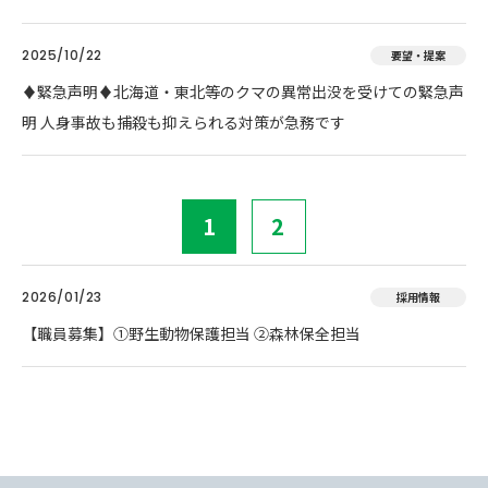
2025/10/22
要望・提案
♦️緊急声明♦️北海道・東北等のクマの異常出没を受けての緊急声
明 人身事故も捕殺も抑えられる対策が急務です
1
2
2026/01/23
採用情報
【職員募集】①野生動物保護担当 ②森林保全担当