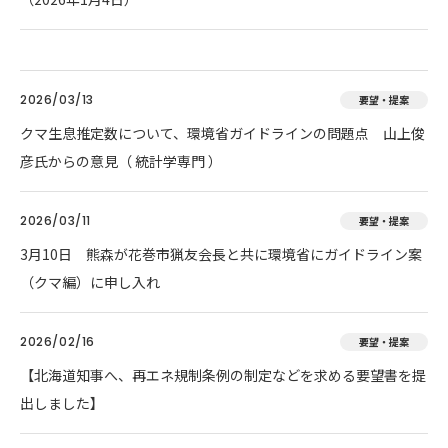
2026/03/13
要望・提案
クマ生息推定数について、環境省ガイドラインの問題点 山上俊
彦氏からの意見（ 統計学専門 ）
2026/03/11
要望・提案
3月10日 熊森が花巻市猟友会長と共に環境省にガイドライン案
（クマ編）に申し入れ
2026/02/16
要望・提案
【北海道知事へ、再エネ規制条例の制定などを求める要望書を提
出しました】