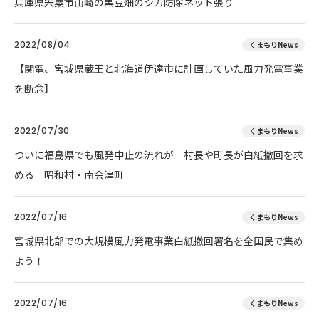
兵庫県宍粟市山崎の黒豆畑のシカ防除ネット張り
2022/08/04
くまもりNews
【関電、宮城県蔵王と北海道伊達市に計画していた風力発電事業
を断念】
2022/07/30
くまもりNews
ついに福島県でも風発中止の流れが 村長や町長が白紙撤回を求
める 昭和村・南会津町
2022/07/16
くまもりNews
宮城県北部での大規模風力発電事業白紙撤回署名を全国民で集め
よう！
2022/07/16
くまもりNews