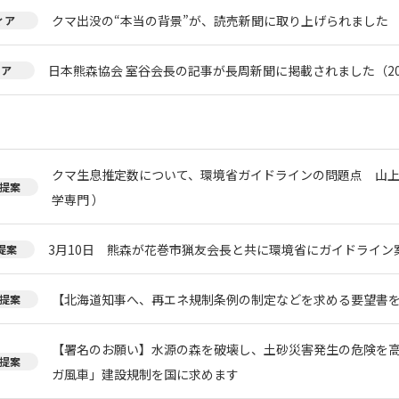
クマ出没の“本当の背景”が、読売新聞に取り上げられました
ィア
日本熊森協会 室谷会長の記事が長周新聞に掲載されました（20
ィア
クマ生息推定数について、環境省ガイドラインの問題点 山上
提案
学専門 ）
3月10日 熊森が花巻市猟友会長と共に環境省にガイドライン
提案
【北海道知事へ、再エネ規制条例の制定などを求める要望書
提案
【署名のお願い】水源の森を破壊し、土砂災害発生の危険を
提案
ガ風車」建設規制を国に求めます