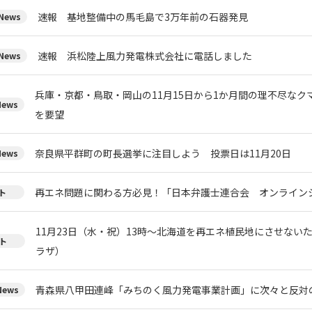
速報 基地整備中の馬毛島で3万年前の石器発見
ews
速報 浜松陸上風力発電株式会社に電話しました
ews
兵庫・京都・鳥取・岡山の11月15日から1か月間の理不尽な
ews
を要望
奈良県平群町の町長選挙に注目しよう 投票日は11月20日
ews
再エネ問題に関わる方必見！「日本弁護士連合会 オンライン
ト
11月23日（水・祝）13時～北海道を再エネ植民地にさせない
ト
ラザ）
青森県八甲田連峰「みちのく風力発電事業計画」に次々と反対
ews