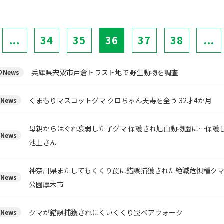
...
34
35
36
37
38
...
兵庫県宍粟市戸倉トラスト地で野生動物を調査
News
くまもりマスコットグマ クロちゃん天寿を全う 32才4か月
News
母親からはぐれ衰弱した子グマ 保護され旭山動物園に…保護
News
池上さん
神奈川県またしてもくくり罠に錯誤捕獲された絶滅危惧種ク
News
公園厚木市
クマが錯誤捕獲されにくいくくり罠ベアウォーク
News