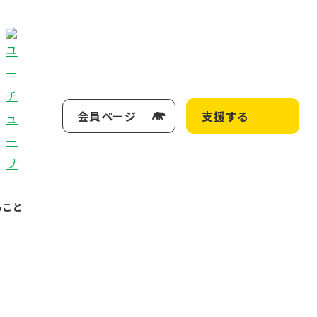
会員ページ
支援する
ること