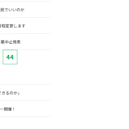
国民でいいのか
に日程変更します
事業中止発表
44
できるのか」
アー開催！