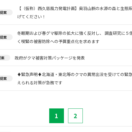
【（仮称）西久慈風力発電計画】奥羽山脈の水源の森と生態
提案
げてください！
冬眠期および春グマ駆除の拡大に強く反対し、 調査研究に５
提案
く喫緊の被害防除への予算重点化を求めます
政府がクマ被害対策パッケージを発表
提案
♦️緊急声明♦️北海道・東北等のクマの異常出没を受けての緊
提案
えられる対策が急務です
1
2