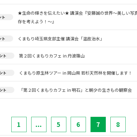
★生命の輝きを伝えたい★ 講演会『安藤誠の世界～美しい写
ント
存を考えよう！～』
くまもり埼玉県支部主催 講演会「温故治水」
ント
第２回くまもりカフェ in 丹波篠山
ント
くまもり原生林ツアー in 岡山県 若杉天然林を開催します！
ント
「第２回くまもりカフェ in 明石」と朝夕の生きもの観察会
ント
1
...
5
6
7
8