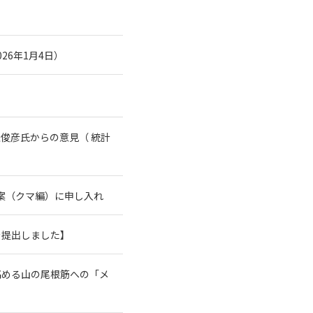
26年1月4日）
俊彦氏からの意見（ 統計
案（クマ編）に申し入れ
を提出しました】
高める山の尾根筋への「メ