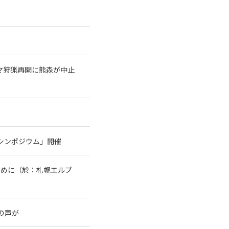
クマ狩猟再開に熊森が中止
シンポジウム」開催
ために（於：札幌エルプ
の声が