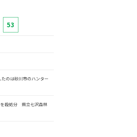
53
したのは砂川市のハンター
マを殺処分 県立七沢森林