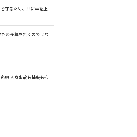
系を守るため、共に声を上
億もの予算を割くのではな
急声明 人身事故も捕殺も抑