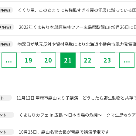
くくり罠、このあまりにも残酷すぎる罠の氾濫に黙っている
News
2023年くまもり本部原生林ツアー広島県臥龍山は8月26日
News
㈱双日が地元反対や資材高騰により北海道小樽余市風力発電
News
...
19
20
21
22
23
...
11月12日 甲府市森山まり子講演「どうしたら野生動物と共存
ント
くまもりカフェ in 広島 ～日本の森の危機～ クマ生息地ツ
ント
10月15日、森山名誉会長が青森で講演予定です
ント