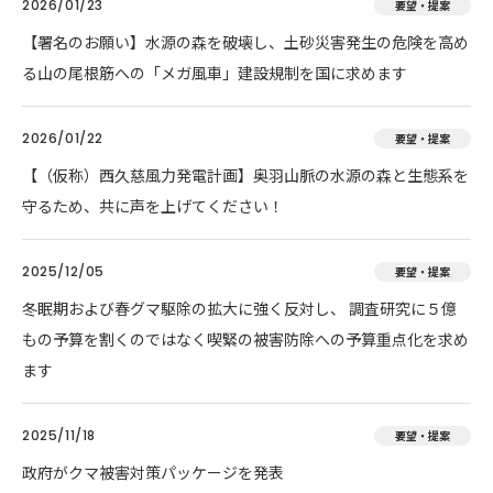
2026/01/23
要望・提案
【署名のお願い】水源の森を破壊し、土砂災害発生の危険を高め
る山の尾根筋への「メガ風車」建設規制を国に求めます
2026/01/22
要望・提案
【（仮称）西久慈風力発電計画】奥羽山脈の水源の森と生態系を
守るため、共に声を上げてください！
2025/12/05
要望・提案
冬眠期および春グマ駆除の拡大に強く反対し、 調査研究に５億
もの予算を割くのではなく喫緊の被害防除への予算重点化を求め
ます
2025/11/18
要望・提案
政府がクマ被害対策パッケージを発表