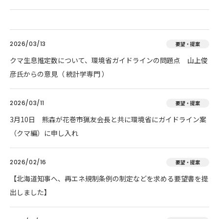
2026/03/13
要望・提案
クマ生息推定数について、環境省ガイドラインの問題点 山上俊
彦氏からの意見（ 統計学専門 ）
2026/03/11
要望・提案
3月10日 熊森が花巻市猟友会長と共に環境省にガイドライン案
（クマ編）に申し入れ
2026/02/16
要望・提案
【北海道知事へ、再エネ規制条例の制定などを求める要望書を提
出しました】