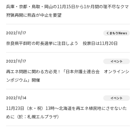
兵庫・京都・鳥取・岡山の11月15日から1か月間の理不尽なクマ
狩猟再開に熊森が中止を要望
2022/11/17
くまもりNews
奈良県平群町の町長選挙に注目しよう 投票日は11月20日
2022/11/17
イベント
再エネ問題に関わる方必見！「日本弁護士連合会 オンラインシ
ンポジウム」開催
2022/11/14
イベント
11月23日（水・祝）13時～北海道を再エネ植民地にさせないた
めに（於：札幌エルプラザ）