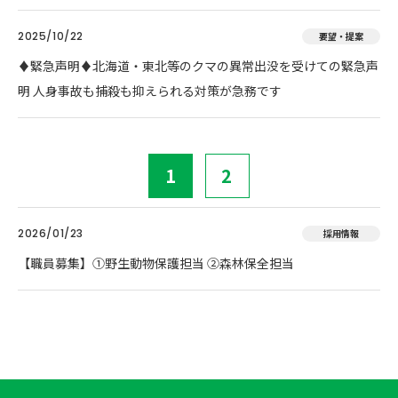
2025/10/22
要望・提案
♦️緊急声明♦️北海道・東北等のクマの異常出没を受けての緊急声
明 人身事故も捕殺も抑えられる対策が急務です
1
2
2026/01/23
採用情報
【職員募集】①野生動物保護担当 ②森林保全担当