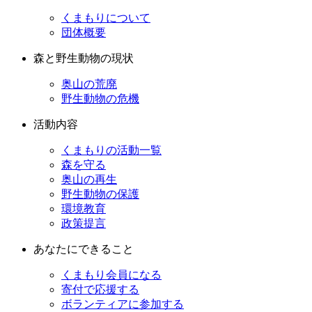
くまもりについて
団体概要
森と野生動物の現状
奥山の荒廃
野生動物の危機
活動内容
くまもりの活動一覧
森を守る
奥山の再生
野生動物の保護
環境教育
政策提言
あなたにできること
くまもり会員になる
寄付で応援する
ボランティアに参加する