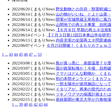
2022/06/20
くまもりNews
野生動物との共存・獣害軽減
2022/06/14
くまもりNews
山の物がいいね とよと山菜
2022/06/14
くまもりNews
関電が宮城県蔵王尾根筋に風
2022/06/14
くまもりNews
山間地での再エネ事業 自民
2022/06/14
くまもりNews
【６月８日 早期の再エネ法規
2022/06/14
イベント
【７月３日第11回日本奥山学会研
2022/06/13
くまもりNews
内容充実の全国再エネ問題連絡
2022/06/07
イベント
６月25日開催！ くまもりカフェ in
1
...
43
44
45
46
47
...
53
2022/03/08
くまもりNews
島が真っ黒に 表面温度７０
2022/03/07
くまもりNews
国が政策転換か！今後、自然
2022/03/05
くまもりNews
クマとはどんな動物か くまも
2022/02/22
くまもりNews
初の本部オンラインくまカフェ
2022/02/22
くまもりNews
一部太陽光が迷惑施設になっ
2022/02/22
くまもりNews
イタリアが、将来の世代のた
2022/02/22
くまもりNews
ツキノワグマの保護計画また
2022/02/15
くまもりNews
産経新聞が東北大学が六角牧
1
...
39
40
41
42
43
44