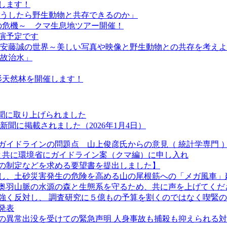
します！
「どうしたら野生動物と共存できるのか」
森の危機～ クマ生息地ツアー開催！
講演予定です
『安藤誠の世界～美しい写真や映像と野生動物との共存を考え
温故治水」
若杉天然林を開催します！
新聞に取り上げられました
聞に掲載されました（2026年1月4日）
ガイドラインの問題点 山上俊彦氏からの意見（ 統計学専門 
長と共に環境省にガイドライン案（クマ編）に申し入れ
の制定などを求める要望書を提出しました】
し、土砂災害発生の危険を高める山の尾根筋への「メガ風車」
奥羽山脈の水源の森と生態系を守るため、共に声を上げてくだ
強く反対し、 調査研究に５億もの予算を割くのではなく喫緊
発表
クマの異常出没を受けての緊急声明 人身事故も捕殺も抑えられる