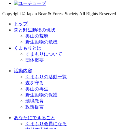
Copyright © Japan Bear & Forest Society All Rights Reserved.
トップ
森と野生動物の現状
奥山の荒廃
野生動物の危機
くまもりとは
くまもりについて
団体概要
活動内容
くまもりの活動一覧
森を守る
奥山の再生
野生動物の保護
環境教育
政策提言
あなたにできること
くまもり会員になる