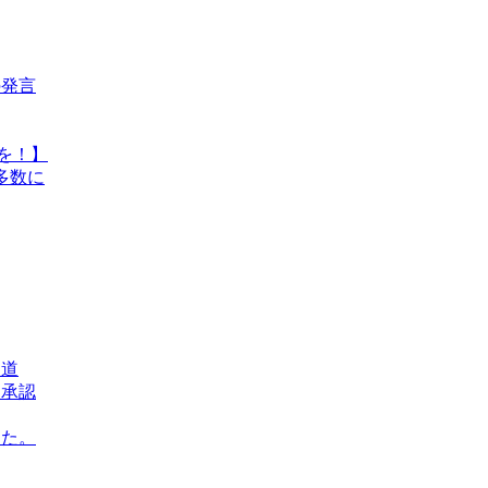
の発言
を！】
多数に
報道
を承認
した。