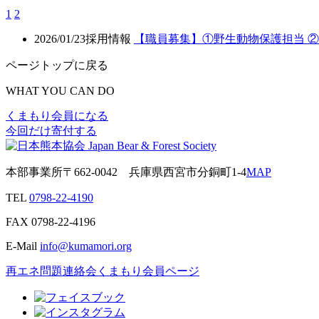
1
2
2026/01/23
採用情報
【職員募集】①野生動物保護担当 
ページトップに戻る
WHAT YOU CAN DO
くまもり会員になる
今回だけ寄付する
本部事業所
〒662-0042
兵庫県西宮市分銅町1-4
MAP
TEL
0798-22-4190
FAX
0798-22-4196
E-Mail
info@kumamori.org
再エネ問題連絡会
くまもり会員ページ