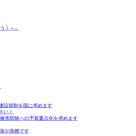
よう！～』
）
建設規制を国に求めます
さい！
の被害防除への予算重点化を求めます
対策が急務です