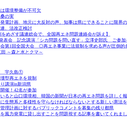
には環境整備が不可欠
・桑の実
力発電計画、地元に大反対の声、知事は県にできることに限界
議連、法改正検討
制をめざす議連総会で、全国再エネ問題連絡会が訴え】
究発表会 記念講演「シカ問題を問い直す」立澤史郎氏 ご参加
会第1回全国大会 ◎再エネ事業に法規制を求める声が圧倒的
 三田 ～森と水とクマ～
度 宇久島①
破壊型再エネを規制
り講演in新潟県
開催！42名が参加
ていると山口環境相、韓国の新聞が日本の再エネ問題を詳しく
めに生態系と多様性を守らなければならないとする新しい憲法
は管理計画に対するパブリックコメントを募集の残り都県
場を風力発電に貸し出すことを問題視する記事を書いてくれま