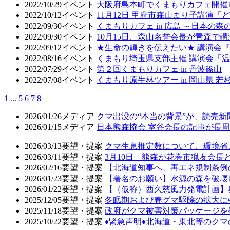
2022/10/29
イベント
大阪府島本町でくまもりカフェ開催
2022/10/12
イベント
11月12日 甲府市森山まり子講演
2022/09/30
イベント
くまもりカフェ in 広島 ～日本の
2022/09/30
イベント
10月15日、森山名誉会長が青森で
2022/09/12
イベント
★生命の輝きを伝えたい★ 講演会
2022/08/16
イベント
くまもり埼玉県支部主催 講演会「
2022/07/29
イベント
第２回くまもりカフェ in 丹波篠山
2022/07/08
イベント
くまもり原生林ツアー in 岡山県 
1
...
5
6
7
8
2026/01/26
メディア
クマ出没の“本当の背景”が、読売
2026/01/15
メディア
日本熊森協会 室谷会長の記事が長周新
2026/03/13
要望・提案
クマ生息推定数について、環境省
2026/03/11
要望・提案
3月10日 熊森が花巻市猟友会
2026/02/16
要望・提案
【北海道知事へ、再エネ規制条例
2026/01/23
要望・提案
【署名のお願い】水源の森を破壊
2026/01/22
要望・提案
【（仮称）西久慈風力発電計画】
2025/12/05
要望・提案
冬眠期および春グマ駆除の拡大に
2025/11/18
要望・提案
政府がクマ被害対策パッケージを
2025/10/22
要望・提案
♦️緊急声明♦️北海道・東北等の