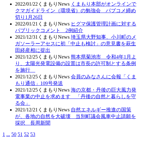
2022/01/22
くまもりNews
くまもり本部がオンラインで
クマガイドライン（環境省）の勉強会 パブコメ締め
切り1月26日
2022/01/21
くまもりNews
ヒグマ保護管理計画に対する
パブリックコメント 2例紹介
2021/12/31
くまもりNews
埼玉県大野知事、小川町のメ
ガソーラーアセスに初「中止も検討」の意見書を萩生
田経産相に提出
2021/12/25
くまもりNews
熊本県菊池市 令和4年1月よ
り、太陽光発電設備の設置は市長の許可制とする条例
を施行
2021/12/25
くまもりNews
会員のみなさんに会報「くま
もり通信」109号発送
2021/12/25
くまもりNews
海の京都・丹後の巨大風力発
電事業の中止を求めます 「丹後の自然と暮らしを守
る会」
2021/12/21
くまもりNews
自然エネルギー推進の国策
が、各地の自然を大破壊 当別町議会風車中止請願を
採択 長周新聞
1
...
50
51
52
53