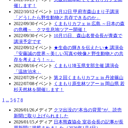
催します！
2022/10/12
イベント
11月12日 甲府市森山まり子講演
「どうしたら野生動物と共存できるのか」
2022/09/30
イベント
くまもりカフェ in 広島 ～日本の森
の危機～ クマ生息地ツアー開催！
2022/09/30
イベント
10月15日、森山名誉会長が青森で
講演予定です
2022/09/12
イベント
★生命の輝きを伝えたい★ 講演会
『安藤誠の世界～美しい写真や映像と野生動物との共
存を考えよう！～』
2022/08/16
イベント
くまもり埼玉県支部主催 講演会
「温故治水」
2022/07/29
イベント
第２回くまもりカフェ in 丹波篠山
2022/07/08
イベント
くまもり原生林ツアー in 岡山県 若
杉天然林を開催します！
1
...
5
6
7
8
2026/01/26
メディア
クマ出没の“本当の背景”が、読売
新聞に取り上げられました
2026/01/15
メディア
日本熊森協会 室谷会長の記事が長
周新聞に掲載されました（2026年1月4日）