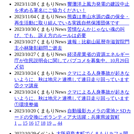
2023/11/28
くまもりNews
響灘洋上風力発電の建設中止
を求める署名にご協力ください！
2023/11/04
くまもりNews
熊森は奥山水源の森の保全・
再生活動に取り組んでいる実践自然保護団体です
2023/10/30
くまもりNews
苦情なんかじゃない魂の叫
び、でも、訴え方のルールは必要
2023/10/27
くまもりNews
速報：比叡山延暦寺滋賀院門
主小林隆彰顧問ご逝去
2023/10/27
くまもりNews
経済産業省の資源エネルギー
庁が住民説明会に関してパブコメを募集中。10月29日
〆切
2023/10/24
くまもりNews
クマによる人身事故が起きな
いように、秋は地元と連携して連日走り回っています
②クマ講座
2023/10/24
くまもりNews
クマによる人身事故が起きな
いように、秋は地元と連携して連日走り回っています
①環境整備
2023/10/20
くまもりNews
自動撮影カメラの電池とSDカ
ードの交換にボランティア大活躍：兵庫県波賀町
1
...
15
16
17
18
19
...
44
2022/10/29
イベント
大阪府島本町でくまもりカフェ開