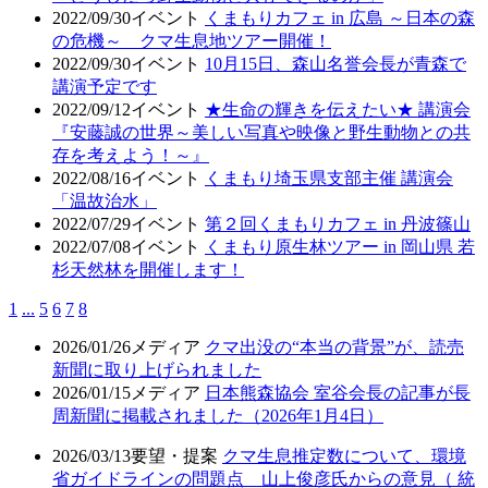
2022/09/30
イベント
くまもりカフェ in 広島 ～日本の森
の危機～ クマ生息地ツアー開催！
2022/09/30
イベント
10月15日、森山名誉会長が青森で
講演予定です
2022/09/12
イベント
★生命の輝きを伝えたい★ 講演会
『安藤誠の世界～美しい写真や映像と野生動物との共
存を考えよう！～』
2022/08/16
イベント
くまもり埼玉県支部主催 講演会
「温故治水」
2022/07/29
イベント
第２回くまもりカフェ in 丹波篠山
2022/07/08
イベント
くまもり原生林ツアー in 岡山県 若
杉天然林を開催します！
1
...
5
6
7
8
2026/01/26
メディア
クマ出没の“本当の背景”が、読売
新聞に取り上げられました
2026/01/15
メディア
日本熊森協会 室谷会長の記事が長
周新聞に掲載されました（2026年1月4日）
2026/03/13
要望・提案
クマ生息推定数について、環境
省ガイドラインの問題点 山上俊彦氏からの意見（ 統