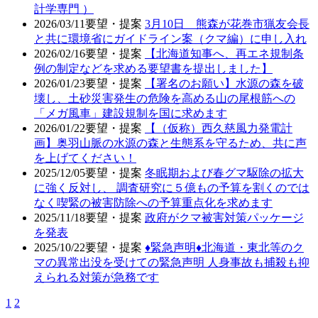
計学専門 ）
2026/03/11
要望・提案
3月10日 熊森が花巻市猟友会長
と共に環境省にガイドライン案（クマ編）に申し入れ
2026/02/16
要望・提案
【北海道知事へ、再エネ規制条
例の制定などを求める要望書を提出しました】
2026/01/23
要望・提案
【署名のお願い】水源の森を破
壊し、土砂災害発生の危険を高める山の尾根筋への
「メガ風車」建設規制を国に求めます
2026/01/22
要望・提案
【（仮称）西久慈風力発電計
画】奥羽山脈の水源の森と生態系を守るため、共に声
を上げてください！
2025/12/05
要望・提案
冬眠期および春グマ駆除の拡大
に強く反対し、 調査研究に５億もの予算を割くのでは
なく喫緊の被害防除への予算重点化を求めます
2025/11/18
要望・提案
政府がクマ被害対策パッケージ
を発表
2025/10/22
要望・提案
♦️緊急声明♦️北海道・東北等のク
マの異常出没を受けての緊急声明 人身事故も捕殺も抑
えられる対策が急務です
1
2