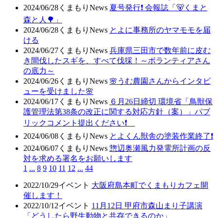
2024/06/28
くまもりNews
夏号発行❗️ 会報誌「🐻くまと
森と人🌳」
2024/06/28
くまもりNews
とよに事務所のヤマモモを届
ける
2024/06/27
くまもりNews
兵庫県三田市で数年前に皮む
き間伐したスギを、すべて伐採！～ボランティアさん
の底力～
2024/06/26
くまもりNews
🌸うむ農園さんからインタビ
ューを受けました🌸
2024/06/17
くまもりNews
６月26日締切 環境省「鳥獣保
護管理法第38条の改正に関する対応方針（案）」パブ
リックコメント提出ください❗
2024/06/08
くまもりNews
とよくん獣舎の塗装作業終了❗
2024/06/07
くまもりNews
惣辺奥瀬風力発電所計画の反
対を求める署名をお願いします
1
...
8
9
10
11
12
...
44
2022/10/29
イベント
大阪府島本町でくまもりカフェ開
催します！
2022/10/12
イベント
11月12日 甲府市森山まり子講演
「どうしたら野生動物と共存できるのか」