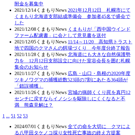
附金を募集中
2021/12/14
くまもりNews
2021年12月12日 札幌市にて
くまもり北海道支部結成準備会 参加者45名で盛会で
した
2021/12/08
くまもりNews
くまもりが「西中国ウインド
ファーム配慮書」に会として意見書を送付
2021/12/05
くまもりNews
11/14～11/20 高知県トラスト
地で四国のクマさんの餌場づくり 今年度分終了報告
2021/11/28
くまもりNews
北海道にも大きな自然保護勢
力を 12月12日支部設立に向けた室谷会長を囲む札幌
集会のお知らせ
2021/11/27
くまもりNews
広島・山口・島根の2020年度
ツキノワグマの捕獲総数523頭の7割にあたる364頭が
「錯誤捕獲」
2021/11/26
くまもりNews
宮城の猟師くくり罠を真円12
センチに戻すならイノシシを駆除しにくくなると不
満 熊森見解は？
1
...
51
52
53
2024/07/01
くまもりNews
全ての命を大切に クマによ
る八甲田タケノコ採り女性死亡事故の終え方提案