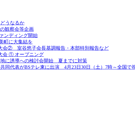
とどうなるか
2日の観察会等企画
ファンディング開始
加美町に大集結を
全国大会② 室谷悠子会長基調報告・本部特別報告など
大会 ① オープニング
平地に誘導への検討会開始 夏までに対策
同代表がBSテレ東に出演 4月23日30日（土）7時～全国で