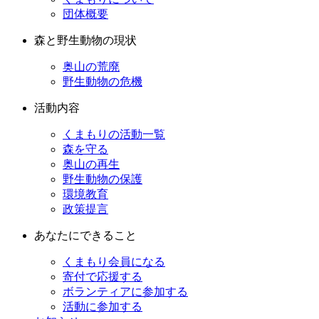
団体概要
森と野生動物の現状
奥山の荒廃
野生動物の危機
活動内容
くまもりの活動一覧
森を守る
奥山の再生
野生動物の保護
環境教育
政策提言
あなたにできること
くまもり会員になる
寄付で応援する
ボランティアに参加する
活動に参加する