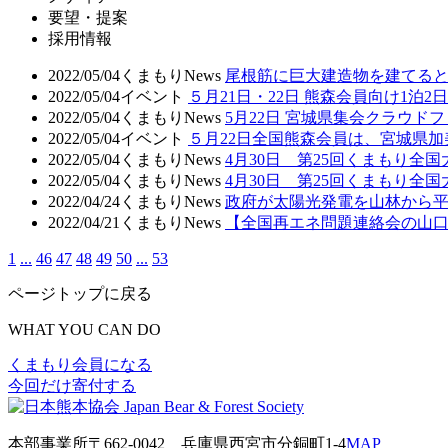
要望・提案
採用情報
2022/05/04
くまもりNews
尾根筋に巨大建造物を建てる
2022/05/04
イベント
５月21日・22日 熊森会員向け1泊
2022/05/04
くまもりNews
5月22日 宮城県集会クラウド
2022/05/04
イベント
５月22日全国熊森会員は、宮城県
2022/05/04
くまもりNews
4月30日 第25回くまもり
2022/05/04
くまもりNews
4月30日 第25回くまもり全国
2022/04/24
くまもりNews
政府が太陽光発電を山林から
2022/04/21
くまもりNews
【全国再エネ問題連絡会の山口共
1
...
46
47
48
49
50
...
53
ページトップに戻る
WHAT YOU CAN DO
くまもり会員になる
今回だけ寄付する
本部事業所
〒662-0042
兵庫県西宮市分銅町1-4
MAP