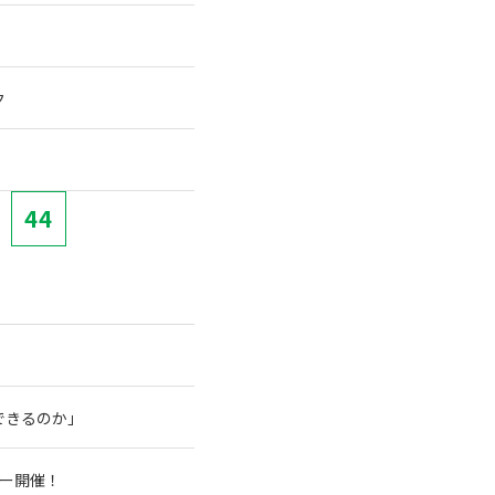
ク
44
できるのか」
アー開催！