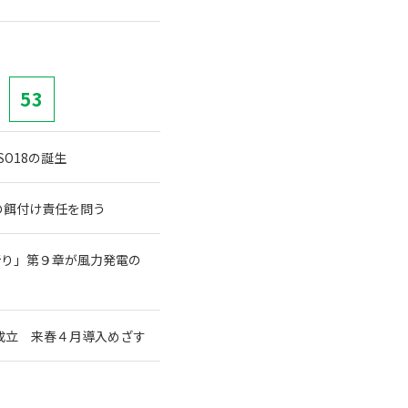
53
O18の誕生
ーの餌付け責任を問う
祈り」第９章が風力発電の
成立 来春４月導入めざす