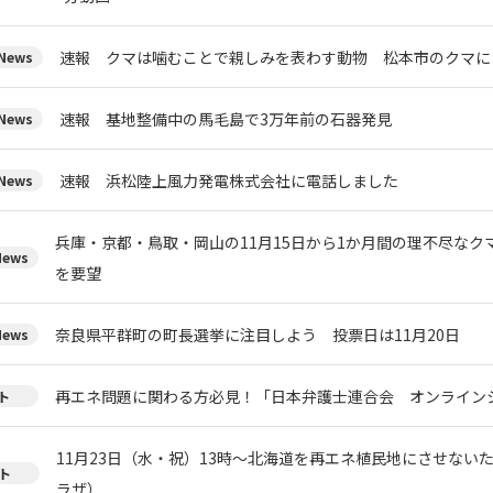
速報 クマは噛むことで親しみを表わす動物 松本市のクマに
ews
速報 基地整備中の馬毛島で3万年前の石器発見
ews
速報 浜松陸上風力発電株式会社に電話しました
ews
兵庫・京都・鳥取・岡山の11月15日から1か月間の理不尽な
ews
を要望
奈良県平群町の町長選挙に注目しよう 投票日は11月20日
ews
再エネ問題に関わる方必見！「日本弁護士連合会 オンライン
ト
11月23日（水・祝）13時～北海道を再エネ植民地にさせない
ト
ラザ）