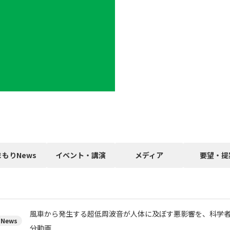
まもりNews
イベント・講演
メディア
要望・提
風車から発生する超低周波音が人体に及ぼす悪影響を、科学者た
News
分動画