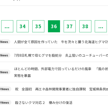
...
34
35
36
37
38
...
人間が全て原因を作っていた 牛を次々と襲う北海道ヒグマOS
News
7月8日札幌で母ヒグマを殺処分 炎上狙いのユーチューバ
News
ほとんどの時間、外部電力で回っているだけの風車 「風の
News
実態を暴露
祝 全国初 再エネ森林開発事業者に独自課税 宮城県条例
News
殺さないクマ対応２ 棲み分けの復活
News