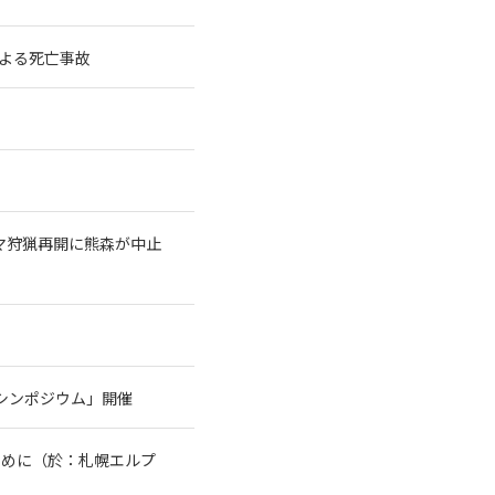
よる死亡事故
クマ狩猟再開に熊森が中止
シンポジウム」開催
ために（於：札幌エルプ