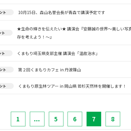
10月15日、森山名誉会長が青森で講演予定です
ント
★生命の輝きを伝えたい★ 講演会『安藤誠の世界～美しい写
ント
存を考えよう！～』
くまもり埼玉県支部主催 講演会「温故治水」
ント
第２回くまもりカフェ in 丹波篠山
ント
くまもり原生林ツアー in 岡山県 若杉天然林を開催します！
ント
1
...
5
6
7
8