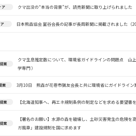
クマ出没の“本当の背景”が、読売新聞に取り上げられました
ィア
日本熊森協会 室谷会長の記事が長周新聞に掲載されました（20
ィア
クマ生息推定数について、環境省ガイドラインの問題点 山上
提案
学専門 ）
3月10日 熊森が花巻市猟友会長と共に環境省にガイドライン
提案
【北海道知事へ、再エネ規制条例の制定などを求める要望書
提案
【署名のお願い】水源の森を破壊し、土砂災害発生の危険を
提案
ガ風車」建設規制を国に求めます