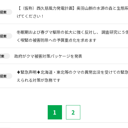
【（仮称）西久慈風力発電計画】奥羽山脈の水源の森と生態
提案
げてください！
冬眠期および春グマ駆除の拡大に強く反対し、 調査研究に５
提案
く喫緊の被害防除への予算重点化を求めます
政府がクマ被害対策パッケージを発表
提案
♦️緊急声明♦️北海道・東北等のクマの異常出没を受けての緊
提案
えられる対策が急務です
1
2