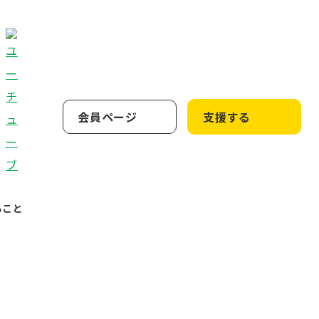
会員ページ
支援する
ること