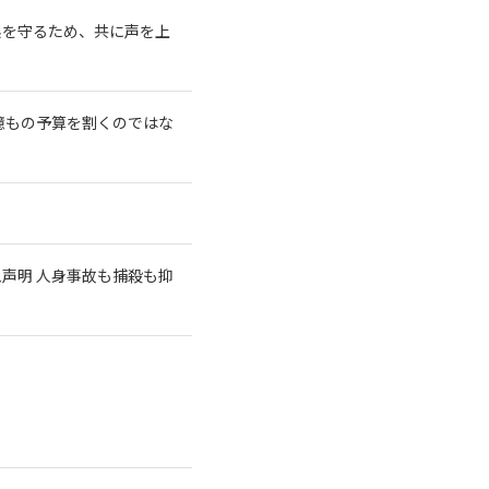
系を守るため、共に声を上
億もの予算を割くのではな
急声明 人身事故も捕殺も抑