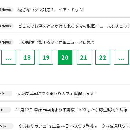
殺さないクマ対応１ ベア・ドッグ
News
どこまでも車を追いかけて来るクマの動画ニュースをチェッ
News
この時期氾濫するクマ目撃ニュースに思う
News
...
18
19
20
21
22
...
大阪府島本町でくまもりカフェ開催します！
ント
11月12日 甲府市森山まり子講演「どうしたら野生動物と共存
ント
くまもりカフェ in 広島 ～日本の森の危機～ クマ生息地ツ
ント