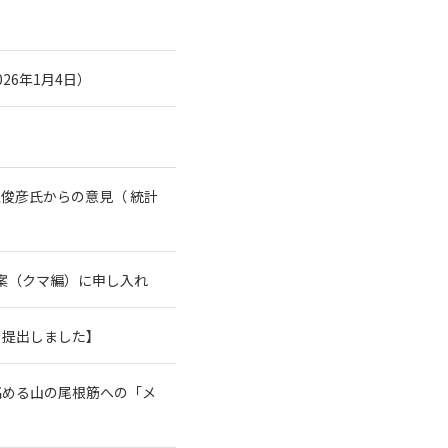
26年1月4日）
俊彦氏からの意見（ 統計
案（クマ編）に申し入れ
を提出しました】
高める山の尾根筋への「メ