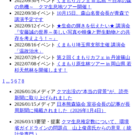
2022/09/30
イベント
くまもりカフェ in 広島 ～日本の森
の危機～ クマ生息地ツアー開催！
2022/09/30
イベント
10月15日、森山名誉会長が青森で
講演予定です
2022/09/12
イベント
★生命の輝きを伝えたい★ 講演会
『安藤誠の世界～美しい写真や映像と野生動物との共
存を考えよう！～』
2022/08/16
イベント
くまもり埼玉県支部主催 講演会
「温故治水」
2022/07/29
イベント
第２回くまもりカフェ in 丹波篠山
2022/07/08
イベント
くまもり原生林ツアー in 岡山県 若
杉天然林を開催します！
1
...
5
6
7
8
2026/01/26
メディア
クマ出没の“本当の背景”が、読売
新聞に取り上げられました
2026/01/15
メディア
日本熊森協会 室谷会長の記事が長
周新聞に掲載されました（2026年1月4日）
2026/03/13
要望・提案
クマ生息推定数について、環境
省ガイドラインの問題点 山上俊彦氏からの意見（ 統
計学専門 ）