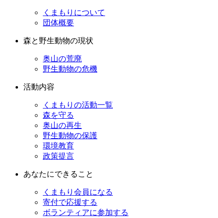
くまもりについて
団体概要
森と野生動物の現状
奥山の荒廃
野生動物の危機
活動内容
くまもりの活動一覧
森を守る
奥山の再生
野生動物の保護
環境教育
政策提言
あなたにできること
くまもり会員になる
寄付で応援する
ボランティアに参加する