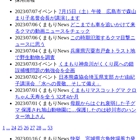
2023/07/07
イベント
7月15日（土）午後 広島市で森山
まり子名誉会長が講演します
2023/07/06
くまもりNews
どこまでも車を追いかけて来
るクマの動画ニュースをチェック
2023/07/06
くまもりNews
この時期氾濫するクマ目撃ニ
ュースに思う
2023/07/04
くまもりNews
兵庫県宍粟市戸倉トラスト地
で野生動物を調査
2023/07/03
イベント
くまもり神奈川がくくり罠への錯
誤捕獲問題の勉強会を企画
2023/07/02
イベント
日本熊森協会埼玉県支部 かだ由紀
子講演会 「水への畏敬、そして備え」
2023/07/01
くまもりNews
くまもりマスコットグマ クロ
ちゃん天寿を全う 32才4か月
2023/07/01
くまもりNews
母親からはぐれ衰弱した子グ
マ 保護され旭山動物園に…保護したのは砂川市のハン
ター池上さん
1
...
24
25
26
27
28
...
53
2023/01/16
くまもりNews
快挙 宮城県六角牧場風力発