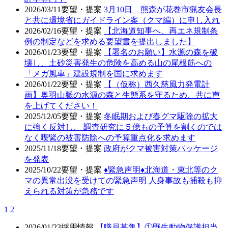
2026/03/11
要望・提案
3月10日 熊森が花巻市猟友会長
と共に環境省にガイドライン案（クマ編）に申し入れ
2026/02/16
要望・提案
【北海道知事へ、再エネ規制条
例の制定などを求める要望書を提出しました】
2026/01/23
要望・提案
【署名のお願い】水源の森を破
壊し、土砂災害発生の危険を高める山の尾根筋への
「メガ風車」建設規制を国に求めます
2026/01/22
要望・提案
【（仮称）西久慈風力発電計
画】奥羽山脈の水源の森と生態系を守るため、共に声
を上げてください！
2025/12/05
要望・提案
冬眠期および春グマ駆除の拡大
に強く反対し、 調査研究に５億もの予算を割くのでは
なく喫緊の被害防除への予算重点化を求めます
2025/11/18
要望・提案
政府がクマ被害対策パッケージ
を発表
2025/10/22
要望・提案
♦️緊急声明♦️北海道・東北等のク
マの異常出没を受けての緊急声明 人身事故も捕殺も抑
えられる対策が急務です
1
2
2026/01/23
採用情報
【職員募集】①野生動物保護担当