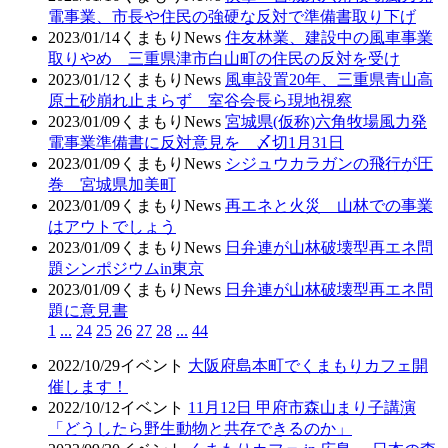
電事業、市長や住民の強硬な反対で準備書取り下げ
2023/01/14
くまもりNews
住友林業、建設中の風車事業
取りやめ 三重県津市白山町の住民の反対を受け
2023/01/12
くまもりNews
風車設置20年、三重県青山高
原土砂崩れ止まらず 室谷会長ら現地視察
2023/01/09
くまもりNews
宮城県(仮称)六角牧場風力発
電事業準備書に反対意見を 〆切1月31日
2023/01/09
くまもりNews
シジュウカラガンの飛行が圧
巻 宮城県加美町
2023/01/09
くまもりNews
再エネと火災 山林での事業
はアウトでしょう
2023/01/09
くまもりNews
日弁連が山林破壊型再エネ問
題シンポジウムin東京
2023/01/09
くまもりNews
日弁連が山林破壊型再エネ問
題に意見書
1
...
24
25
26
27
28
...
44
2022/10/29
イベント
大阪府島本町でくまもりカフェ開
催します！
2022/10/12
イベント
11月12日 甲府市森山まり子講演
「どうしたら野生動物と共存できるのか」