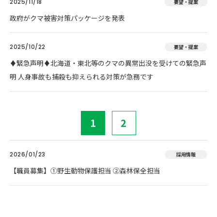
2025/11/18
要望・提案
政府がクマ被害対策パッケージを発表
2025/10/22
要望・提案
♦️緊急声明♦️北海道・東北等のクマの異常出没を受けての緊急声
明 人身事故も捕殺も抑えられる対策が急務です
1
2
2026/01/23
採用情報
【職員募集】①野生動物保護担当 ②森林保全担当