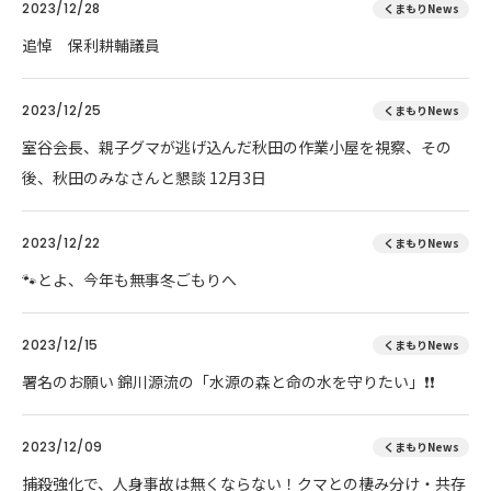
2023/12/28
くまもりNews
追悼 保利耕輔議員
2023/12/25
くまもりNews
室谷会長、親子グマが逃げ込んだ秋田の作業小屋を視察、その
後、秋田のみなさんと懇談 12月3日
2023/12/22
くまもりNews
🐾とよ、今年も無事冬ごもりへ
2023/12/15
くまもりNews
署名のお願い 錦川源流の「水源の森と命の水を守りたい」❗❗
2023/12/09
くまもりNews
捕殺強化で、人身事故は無くならない！クマとの棲み分け・共存