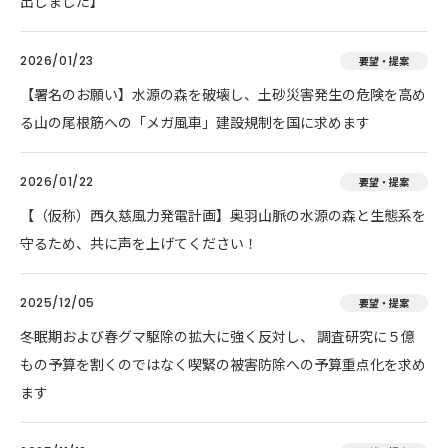
出しました】
2026/01/23
要望・提案
【署名のお願い】水源の森を破壊し、土砂災害発生の危険を高め
る山の尾根筋への「メガ風車」建設規制を国に求めます
2026/01/22
要望・提案
【（仮称）西久慈風力発電計画】奥羽山脈の水源の森と生態系を
守るため、共に声を上げてください！
2025/12/05
要望・提案
冬眠期および春グマ駆除の拡大に強く反対し、 調査研究に５億
もの予算を割くのではなく喫緊の被害防除への予算重点化を求め
ます