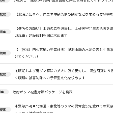
【北海道知事へ、再エネ規制条例の制定などを求める要望書
提案
【署名のお願い】水源の森を破壊し、土砂災害発生の危険を
提案
ガ風車」建設規制を国に求めます
【（仮称）西久慈風力発電計画】奥羽山脈の水源の森と生態
提案
げてください！
冬眠期および春グマ駆除の拡大に強く反対し、 調査研究に５
提案
く喫緊の被害防除への予算重点化を求めます
政府がクマ被害対策パッケージを発表
提案
♦️緊急声明♦️北海道・東北等のクマの異常出没を受けての緊
提案
えられる対策が急務です