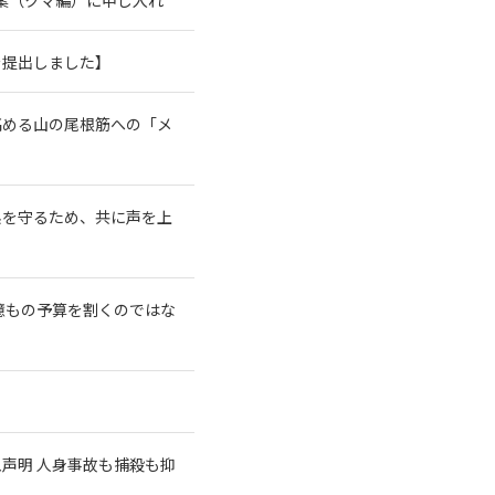
を提出しました】
高める山の尾根筋への「メ
系を守るため、共に声を上
億もの予算を割くのではな
急声明 人身事故も捕殺も抑