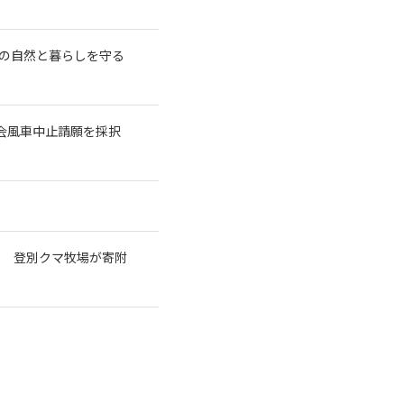
の自然と暮らしを守る
議会風車中止請願を採択
で 登別クマ牧場が寄附