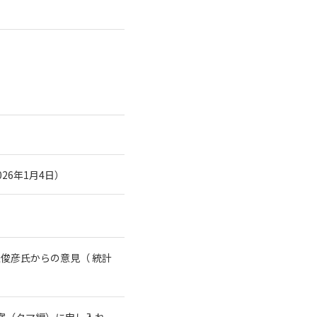
26年1月4日）
俊彦氏からの意見（ 統計
案（クマ編）に申し入れ