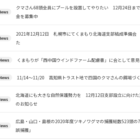
クマさん68頭全員にプールを設置してやりたい 12月24日ま
ews
金を募集中
2021年12月12日 札幌市にてくまもり北海道支部結成準備会
ews
た
くまもりが「西中国ウインドファーム配慮書」に会として意見
ews
11/14～11/20 高知県トラスト地で四国のクマさんの餌場
ews
北海道にも大きな自然保護勢力を 12月12日支部設立に向け
ews
のお知らせ
広島・山口・島根の2020年度ツキノワグマの捕獲総数523頭の
ews
誤捕獲」