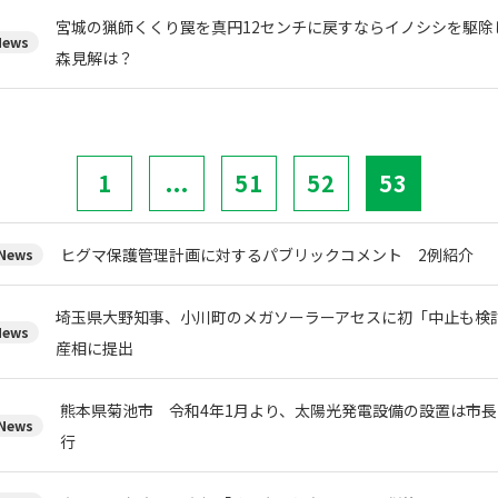
宮城の猟師くくり罠を真円12センチに戻すならイノシシを駆除
ews
森見解は？
1
...
51
52
53
ヒグマ保護管理計画に対するパブリックコメント 2例紹介
ews
埼玉県大野知事、小川町のメガソーラーアセスに初「中止も検
ews
産相に提出
熊本県菊池市 令和4年1月より、太陽光発電設備の設置は市
ews
行