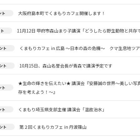
大阪府島本町でくまもりカフェ開催します！
ント
11月12日 甲府市森山まり子講演「どうしたら野生動物と共存
ント
くまもりカフェ in 広島 ～日本の森の危機～ クマ生息地ツ
ント
10月15日、森山名誉会長が青森で講演予定です
ント
★生命の輝きを伝えたい★ 講演会『安藤誠の世界～美しい写
ント
存を考えよう！～』
くまもり埼玉県支部主催 講演会「温故治水」
ント
第２回くまもりカフェ in 丹波篠山
ント