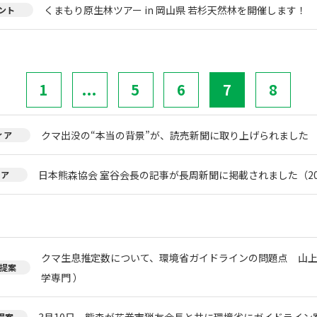
くまもり原生林ツアー in 岡山県 若杉天然林を開催します！
ント
1
...
5
6
7
8
クマ出没の“本当の背景”が、読売新聞に取り上げられました
ィア
日本熊森協会 室谷会長の記事が長周新聞に掲載されました（20
ィア
クマ生息推定数について、環境省ガイドラインの問題点 山上
提案
学専門 ）
3月10日 熊森が花巻市猟友会長と共に環境省にガイドライン
提案