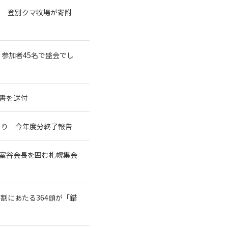
で 登別クマ牧場が寄附
 参加者45名で盛会でし
書を送付
づくり 今年度分終了報告
た室谷会長を囲む札幌集会
7割にあたる364頭が「錯