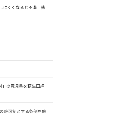
しにくくなると不満 熊
討」の意見書を萩生田経
長の許可制とする条例を施