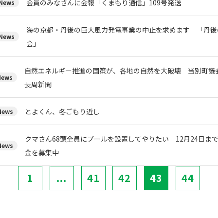
会員のみなさんに会報「くまもり通信」109号発送
ews
海の京都・丹後の巨大風力発電事業の中止を求めます 「丹後
ews
会」
自然エネルギー推進の国策が、各地の自然を大破壊 当別町
ews
長周新聞
とよくん、冬ごもり近し
ews
クマさん68頭全員にプールを設置してやりたい 12月24日ま
ews
金を募集中
1
...
41
42
43
44