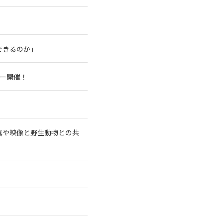
できるのか」
アー開催！
真や映像と野生動物との共