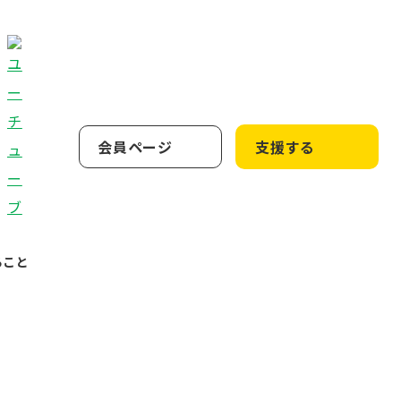
会員ページ
支援する
ること