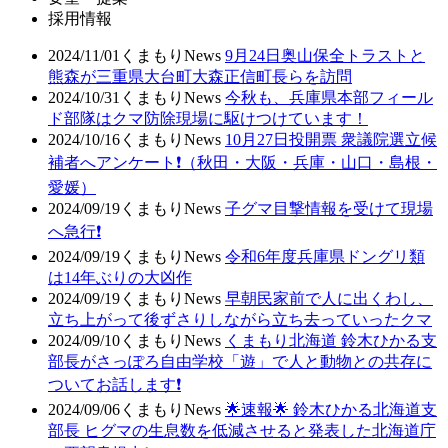
採用情報
2024/11/01
くまもりNews
9月24日奥山保全トラストと
熊森が三重県大台町大森正信町長らを訪問
2024/10/31
くまもりNews
今秋も、兵庫県本部フィール
ド部隊はクマ防除現場に駆けつけています！
2024/10/16
くまもりNews
10月27日投開票 衆議院選立候
補者へアンケート❗（秋田・大阪・兵庫・山口・島根・
愛媛）
2024/09/19
くまもりNews
子グマ目撃情報を受けて現場
へ急行❗
2024/09/19
くまもりNews
令和6年度兵庫県ドングリ類
は14年ぶりの大凶作
2024/09/19
くまもりNews
早朝民家前で人に出くわし、
立ち上がって後ずさりしながら立ち去っていったクマ
2024/09/10
くまもりNews
くまもり北海道 鈴木ひかる支
部長がさっぽろ自由学校「遊」で人と動物との共存に
ついてお話します❗
2024/09/06
くまもりNews
🌟速報🌟 鈴木ひかる北海道支
部長 ヒグマの生息数を低減させると発表した北海道庁