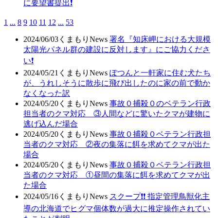
に要望書提出❗
1
...
8
9
10
11
12
...
53
2024/06/03
くまもりNews
署名『知床岬における大規模
太陽光パネル群の建設に反対します』にご協力くださ
い❗
2024/05/21
くまもりNews
ぽつんと一軒家に住む犬たち
が、うれしそうに散歩に飛び出したのに家の前で動か
なくなった訳
2024/05/20
くまもりNews
事故０捕殺０のベテラン行政
担当者のクマ対応 ③人間などに驚いたクマが建物に
逃げ込んだ場合
2024/05/20
くまもりNews
事故０捕殺０ベテラン行政担
当者のクマ対応 ②夜の集落に餌を求めてクマが出た
場合
2024/05/20
くまもりNews
事故０捕殺０ベテラン行政担
当者のクマ対応 ①昼間の集落に餌を求めてクマが出
た場合
2024/05/16
くまもりNews
スクープ❗❗ 指定管理鳥獣化主
導の北海道でヒグマ個体数が過大に推定操作されてい