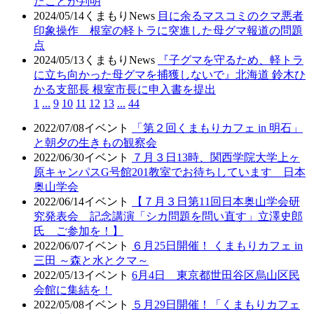
たことが判明
2024/05/14
くまもりNews
目に余るマスコミのクマ悪者
印象操作 根室の軽トラに突進した母グマ報道の問題
点
2024/05/13
くまもりNews
『子グマを守るため、軽トラ
に立ち向かった母グマを捕獲しないで』北海道 鈴木ひ
かる支部長 根室市長に申入書を提出
1
...
9
10
11
12
13
...
44
2022/07/08
イベント
「第２回くまもりカフェ in 明石」
と朝夕の生きもの観察会
2022/06/30
イベント
７月３日13時、関西学院大学上ヶ
原キャンパスG号館201教室でお待ちしています 日本
奥山学会
2022/06/14
イベント
【７月３日第11回日本奥山学会研
究発表会 記念講演「シカ問題を問い直す」立澤史郎
氏 ご参加を！】
2022/06/07
イベント
６月25日開催！ くまもりカフェ in
三田 ～森と水とクマ～
2022/05/13
イベント
6月4日 東京都世田谷区烏山区民
会館に集結を！
2022/05/08
イベント
５月29日開催！「くまもりカフェ