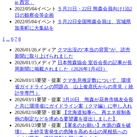
in 西宮」
2022/05/04
イベント
５月21日・22日 熊森会員向け1泊2
日の観察会等企画
2022/05/04
イベント
５月22日全国熊森会員は、宮城県
加美町に大集結を
1
...
6
7
8
2026/01/26
メディア
クマ出没の“本当の背景”が、読売
新聞に取り上げられました
2026/01/15
メディア
日本熊森協会 室谷会長の記事が長
周新聞に掲載されました（2026年1月4日）
2026/03/13
要望・提案
クマ生息推定数について、環境
省ガイドラインの問題点 山上俊彦氏からの意見（ 統
計学専門 ）
2026/03/11
要望・提案
3月10日 熊森が花巻市猟友会長
と共に環境省にガイドライン案（クマ編）に申し入れ
2026/02/16
要望・提案
【北海道知事へ、再エネ規制条
例の制定などを求める要望書を提出しました】
2026/01/23
要望・提案
【署名のお願い】水源の森を破
壊し、土砂災害発生の危険を高める山の尾根筋への