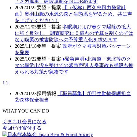
「メガ風車」建設規制を国に求めます
2026/01/22
要望・提案
【（仮称）西久慈風力発電計
画】奥羽山脈の水源の森と生態系を守るため、共に声
を上げてください！
2025/12/05
要望・提案
冬眠期および春グマ駆除の拡大
に強く反対し、 調査研究に５億もの予算を割くのでは
なく喫緊の被害防除への予算重点化を求めます
2025/11/18
要望・提案
政府がクマ被害対策パッケージ
を発表
2025/10/22
要望・提案
♦️緊急声明♦️北海道・東北等のク
マの異常出没を受けての緊急声明 人身事故も捕殺も抑
えられる対策が急務です
1
2
2026/01/23
採用情報
【職員募集】①野生動物保護担当
②森林保全担当
WHAT YOU CAN DO
くまもり会員になる
今回だけ寄付する