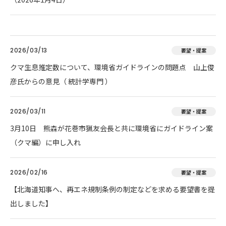
2026/03/13
要望・提案
クマ生息推定数について、環境省ガイドラインの問題点 山上俊
彦氏からの意見（ 統計学専門 ）
2026/03/11
要望・提案
3月10日 熊森が花巻市猟友会長と共に環境省にガイドライン案
（クマ編）に申し入れ
2026/02/16
要望・提案
【北海道知事へ、再エネ規制条例の制定などを求める要望書を提
出しました】