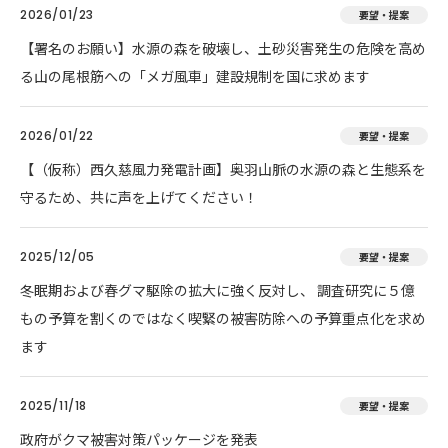
2026/01/23
要望・提案
【署名のお願い】水源の森を破壊し、土砂災害発生の危険を高め
る山の尾根筋への「メガ風車」建設規制を国に求めます
2026/01/22
要望・提案
【（仮称）西久慈風力発電計画】奥羽山脈の水源の森と生態系を
守るため、共に声を上げてください！
2025/12/05
要望・提案
冬眠期および春グマ駆除の拡大に強く反対し、 調査研究に５億
もの予算を割くのではなく喫緊の被害防除への予算重点化を求め
ます
2025/11/18
要望・提案
政府がクマ被害対策パッケージを発表