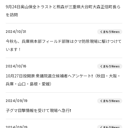
9月24日奥山保全トラストと熊森が三重県大台町大森正信町長ら
を訪問
2024/10/31
くまもりNews
今秋も、兵庫県本部フィールド部隊はクマ防除現場に駆けつけて
います！
2024/10/16
くまもりNews
10月27日投開票 衆議院選立候補者へアンケート❗（秋田・大阪・
兵庫・山口・島根・愛媛）
2024/09/19
くまもりNews
子グマ目撃情報を受けて現場へ急行❗
2024/09/19
くまもりNews