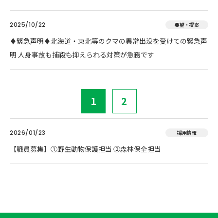
2025/10/22
要望・提案
♦️緊急声明♦️北海道・東北等のクマの異常出没を受けての緊急声
明 人身事故も捕殺も抑えられる対策が急務です
1
2
2026/01/23
採用情報
【職員募集】①野生動物保護担当 ②森林保全担当