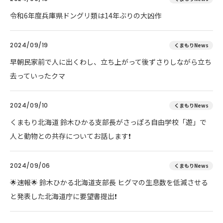
令和6年度兵庫県ドングリ類は14年ぶりの大凶作
2024/09/19
くまもりNews
早朝民家前で人に出くわし、立ち上がって後ずさりしながら立ち
去っていったクマ
2024/09/10
くまもりNews
くまもり北海道 鈴木ひかる支部長がさっぽろ自由学校「遊」で
人と動物との共存についてお話します❗
2024/09/06
くまもりNews
🌟速報🌟 鈴木ひかる北海道支部長 ヒグマの生息数を低減させる
と発表した北海道庁に要望書提出❗