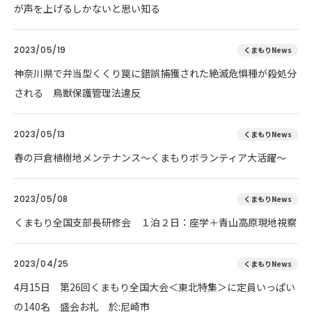
が声を上げるしかないと思い知る
2023/05/19
くまもりNews
神奈川県で弁当型くくり罠に錯誤捕獲された絶滅危惧種が殺処分
される 鳥獣保護管理法違反
2023/05/13
くまもりNews
春の戸倉植樹地メンテナンス～くまもりボランティア大活躍～
2023/05/08
くまもりNews
くまもり全国支部長研修会 １泊２日：座学＋青山高原現地視察
2023/04/25
くまもりNews
4月15日 第26回くまもり全国大会＜東北特集＞に定員いっぱい
の140名 盛会お礼 於:尼崎市