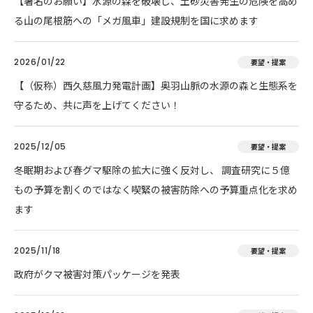
【署名のお願い】水源の森を破壊し、土砂災害発生の危険を高め
る山の尾根筋への「メガ風車」建設規制を国に求めます
2026/01/22
要望・提案
【（仮称）西久慈風力発電計画】奥羽山脈の水源の森と生態系を
守るため、共に声を上げてください！
2025/12/05
要望・提案
冬眠期および春グマ駆除の拡大に強く反対し、 調査研究に５億
もの予算を割くのではなく喫緊の被害防除への予算重点化を求め
ます
2025/11/18
要望・提案
政府がクマ被害対策パッケージを発表