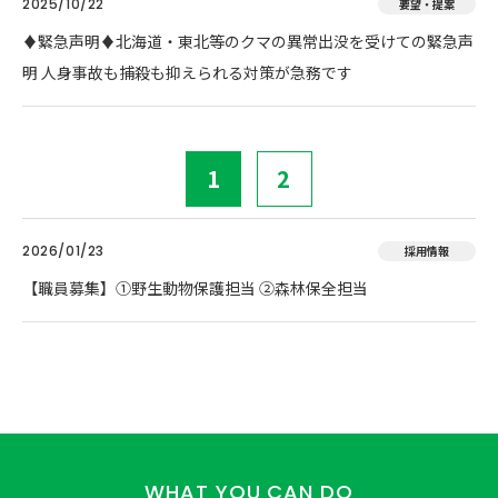
2025/10/22
要望・提案
♦️緊急声明♦️北海道・東北等のクマの異常出没を受けての緊急声
明 人身事故も捕殺も抑えられる対策が急務です
1
2
2026/01/23
採用情報
【職員募集】①野生動物保護担当 ②森林保全担当
WHAT YOU CAN DO