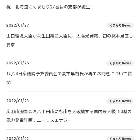
祝 北海道にくまもり27番目の支部が誕生！
2022/01/27
くまもりNews
山口環境大臣が萩生田経産大臣に、太陽光発電、初の抜本見直し
要求
2022/01/26
くまもりNews
1月24日衆議院予算委員会で高市早苗氏が再エネ問題について質
問
2022/01/23
くまもりNews
奥羽山脈青森県八甲田山にも山を大破壊する国内最大級150基の
風力発電計画：ユーラスエナジー
2022/01/22
くまもりNews