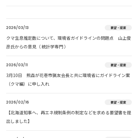
2026/03/13
要望・提案
クマ生息推定数について、環境省ガイドラインの問題点 山上俊
彦氏からの意見（ 統計学専門 ）
2026/03/11
要望・提案
3月10日 熊森が花巻市猟友会長と共に環境省にガイドライン案
（クマ編）に申し入れ
2026/02/16
要望・提案
【北海道知事へ、再エネ規制条例の制定などを求める要望書を提
出しました】