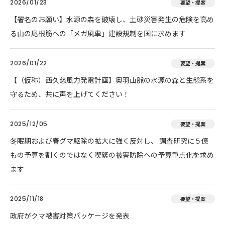
2026/01/23
要望・提案
【署名のお願い】水源の森を破壊し、土砂災害発生の危険を高め
る山の尾根筋への「メガ風車」建設規制を国に求めます
2026/01/22
要望・提案
【（仮称）西久慈風力発電計画】奥羽山脈の水源の森と生態系を
守るため、共に声を上げてください！
2025/12/05
要望・提案
冬眠期および春グマ駆除の拡大に強く反対し、 調査研究に５億
もの予算を割くのではなく喫緊の被害防除への予算重点化を求め
ます
2025/11/18
要望・提案
政府がクマ被害対策パッケージを発表