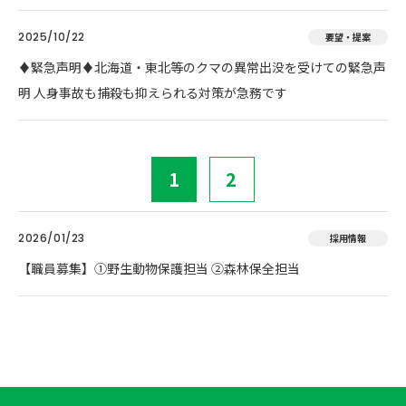
2025/10/22
要望・提案
♦️緊急声明♦️北海道・東北等のクマの異常出没を受けての緊急声
明 人身事故も捕殺も抑えられる対策が急務です
1
2
2026/01/23
採用情報
【職員募集】①野生動物保護担当 ②森林保全担当