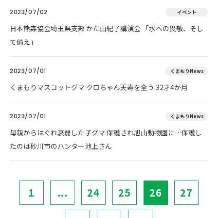
2023/07/02
イベント
日本熊森協会埼玉県支部 かだ由紀子講演会 「水への畏敬、そし
て備え」
2023/07/01
くまもりNews
くまもりマスコットグマ クロちゃん天寿を全う 32才4か月
2023/07/01
くまもりNews
母親からはぐれ衰弱した子グマ 保護され旭山動物園に…保護し
たのは砂川市のハンター池上さん
1
...
24
25
26
27