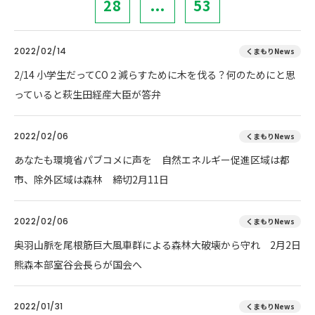
28
...
53
2022/02/14
くまもりNews
2/14 小学生だってCO２減らすために木を伐る？何のためにと思
っていると萩生田経産大臣が答弁
2022/02/06
くまもりNews
あなたも環境省パブコメに声を 自然エネルギー促進区域は都
市、除外区域は森林 締切2月11日
2022/02/06
くまもりNews
奥羽山脈を尾根筋巨大風車群による森林大破壊から守れ 2月2日
熊森本部室谷会長らが国会へ
2022/01/31
くまもりNews