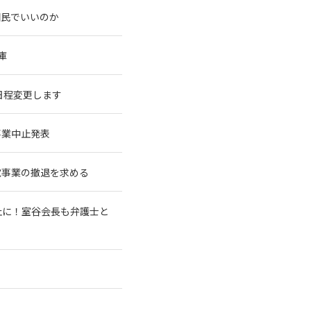
国民でいいのか
庫
に日程変更します
事業中止発表
電事業の撤退を求める
止に！室谷会長も弁護士と