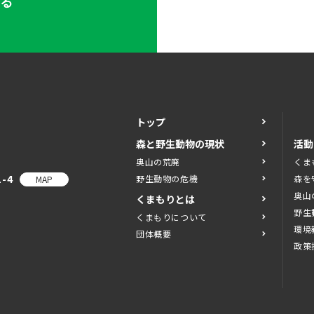
する
トップ
森と野生動物の現状
活動
奥山の荒廃
くま
-4
野生動物の危機
森を
MAP
奥山
くまもりとは
野生
くまもりについて
環境
団体概要
政策