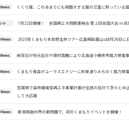
くくり罠、このあまりにも残酷すぎる罠の氾濫に黙っている
News
7月22日開催！ 全国再エネ問題連絡会 第２回全国大会 in 兵
ント
2023年くまもり本部原生林ツアー広島県臥龍山は8月26日
News
㈱双日が地元反対や資材高騰により北海道小樽余市風力発電
News
くまもり青森がユーラスエナジーに約束通りみちのく風力発
News
宮城県で森林破壊型再エネ事業計画が住民の反対で次々と中
News
して大応援
新潟県胎内市の動物園で、初のくまもりイベントを開催！
News