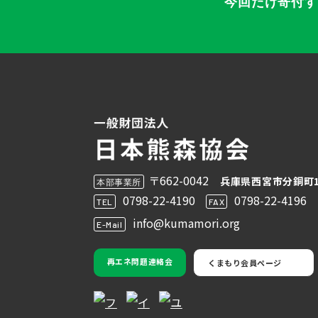
今回だけ寄付
〒662-0042
兵庫県西宮市分銅町1
本部事業所
0798-22-4190
0798-22-4196
TEL
FAX
info@kumamori.org
E-Mail
再エネ問題連絡会
くまもり会員ページ