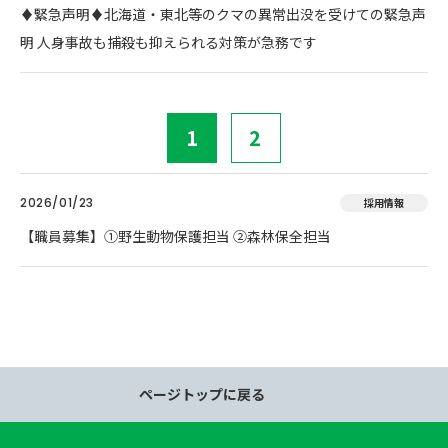
♦️緊急声明♦️北海道・東北等のクマの異常出没を受けての緊急声
明 人身事故も捕殺も抑えられる対策が急務です
1
2
2026/01/23
採用情報
【職員募集】①野生動物保護担当 ②森林保全担当
ページトップに戻る