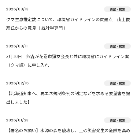
2026/03/13
要望・提案
クマ生息推定数について、環境省ガイドラインの問題点 山上俊
彦氏からの意見（ 統計学専門 ）
2026/03/11
要望・提案
3月10日 熊森が花巻市猟友会長と共に環境省にガイドライン案
（クマ編）に申し入れ
2026/02/16
要望・提案
【北海道知事へ、再エネ規制条例の制定などを求める要望書を提
出しました】
2026/01/23
要望・提案
【署名のお願い】水源の森を破壊し、土砂災害発生の危険を高め