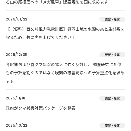
る山の尾根筋への「メガ風車」建設規制を国に求めます
2026/01/22
要望・提案
【（仮称）西久慈風力発電計画】奥羽山脈の水源の森と生態系を
守るため、共に声を上げてください！
2025/12/05
要望・提案
冬眠期および春グマ駆除の拡大に強く反対し、 調査研究に５億
もの予算を割くのではなく喫緊の被害防除への予算重点化を求め
ます
2025/11/18
要望・提案
政府がクマ被害対策パッケージを発表
2025/10/22
要望・提案