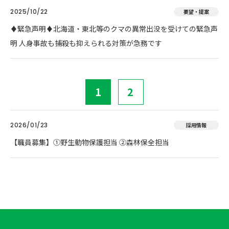
2025/10/22
要望・提案
♦️緊急声明♦️北海道・東北等のクマの異常出没を受けての緊急声
明 人身事故も捕殺も抑えられる対策が急務です
1
2
2026/01/23
採用情報
【職員募集】①野生動物保護担当 ②森林保全担当