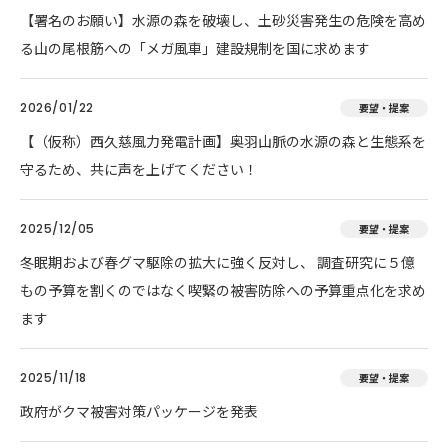
【署名のお願い】水源の森を破壊し、土砂災害発生の危険を高め
る山の尾根筋への「メガ風車」建設規制を国に求めます
2026/01/22
要望・提案
【（仮称）西久慈風力発電計画】奥羽山脈の水源の森と生態系を
守るため、共に声を上げてください！
2025/12/05
要望・提案
冬眠期および春グマ駆除の拡大に強く反対し、 調査研究に５億
もの予算を割くのではなく喫緊の被害防除への予算重点化を求め
ます
2025/11/18
要望・提案
政府がクマ被害対策パッケージを発表