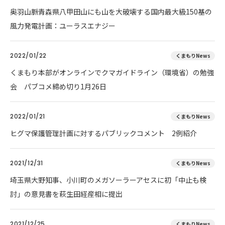
奥羽山脈青森県八甲田山にも山を大破壊する国内最大級150基の
風力発電計画：ユーラスエナジー
2022/01/22
くまもりNews
くまもり本部がオンラインでクマガイドライン（環境省）の勉強
会 パブコメ締め切り1月26日
2022/01/21
くまもりNews
ヒグマ保護管理計画に対するパブリックコメント 2例紹介
2021/12/31
くまもりNews
埼玉県大野知事、小川町のメガソーラーアセスに初「中止も検
討」の意見書を萩生田経産相に提出
2021/12/25
くまもりNews