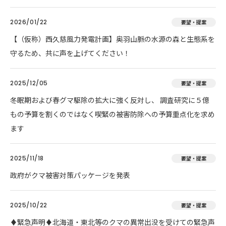
2026/01/22
要望・提案
【（仮称）西久慈風力発電計画】奥羽山脈の水源の森と生態系を
守るため、共に声を上げてください！
2025/12/05
要望・提案
冬眠期および春グマ駆除の拡大に強く反対し、 調査研究に５億
もの予算を割くのではなく喫緊の被害防除への予算重点化を求め
ます
2025/11/18
要望・提案
政府がクマ被害対策パッケージを発表
2025/10/22
要望・提案
♦️緊急声明♦️北海道・東北等のクマの異常出没を受けての緊急声