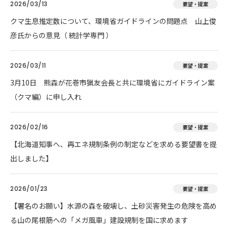
2026/03/13
要望・提案
クマ生息推定数について、環境省ガイドラインの問題点 山上俊
彦氏からの意見（ 統計学専門 ）
2026/03/11
要望・提案
3月10日 熊森が花巻市猟友会長と共に環境省にガイドライン案
（クマ編）に申し入れ
2026/02/16
要望・提案
【北海道知事へ、再エネ規制条例の制定などを求める要望書を提
出しました】
2026/01/23
要望・提案
【署名のお願い】水源の森を破壊し、土砂災害発生の危険を高め
る山の尾根筋への「メガ風車」建設規制を国に求めます