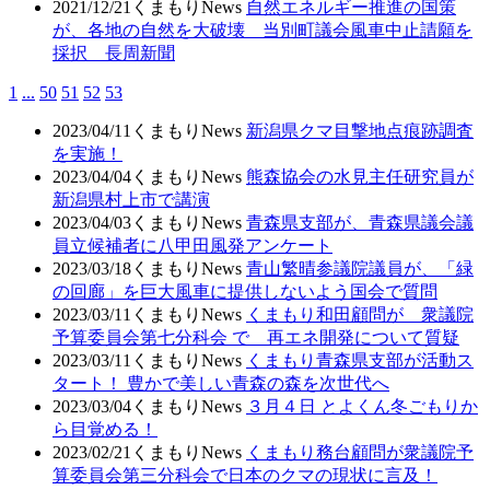
2021/12/21
くまもりNews
自然エネルギー推進の国策
が、各地の自然を大破壊 当別町議会風車中止請願を
採択 長周新聞
1
...
50
51
52
53
2023/04/11
くまもりNews
新潟県クマ目撃地点痕跡調査
を実施！
2023/04/04
くまもりNews
熊森協会の水見主任研究員が
新潟県村上市で講演
2023/04/03
くまもりNews
青森県支部が、青森県議会議
員立候補者に八甲田風発アンケート
2023/03/18
くまもりNews
青山繁晴参議院議員が、「緑
の回廊」を巨大風車に提供しないよう国会で質問
2023/03/11
くまもりNews
くまもり和田顧問が 衆議院
予算委員会第七分科会 で 再エネ開発について質疑
2023/03/11
くまもりNews
くまもり青森県支部が活動ス
タート！ 豊かで美しい青森の森を次世代へ
2023/03/04
くまもりNews
３月４日 とよくん冬ごもりか
ら目覚める！
2023/02/21
くまもりNews
くまもり務台顧問が衆議院予
算委員会第三分科会で日本のクマの現状に言及！