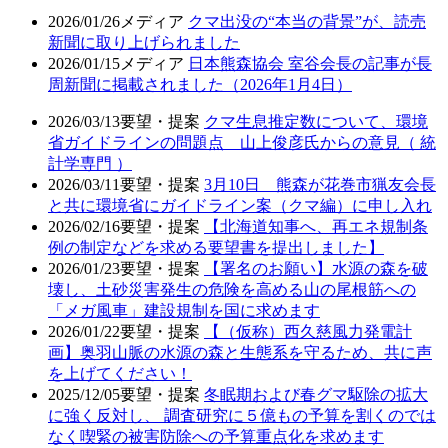
2026/01/26
メディア
クマ出没の“本当の背景”が、読売
新聞に取り上げられました
2026/01/15
メディア
日本熊森協会 室谷会長の記事が長
周新聞に掲載されました（2026年1月4日）
2026/03/13
要望・提案
クマ生息推定数について、環境
省ガイドラインの問題点 山上俊彦氏からの意見（ 統
計学専門 ）
2026/03/11
要望・提案
3月10日 熊森が花巻市猟友会長
と共に環境省にガイドライン案（クマ編）に申し入れ
2026/02/16
要望・提案
【北海道知事へ、再エネ規制条
例の制定などを求める要望書を提出しました】
2026/01/23
要望・提案
【署名のお願い】水源の森を破
壊し、土砂災害発生の危険を高める山の尾根筋への
「メガ風車」建設規制を国に求めます
2026/01/22
要望・提案
【（仮称）西久慈風力発電計
画】奥羽山脈の水源の森と生態系を守るため、共に声
を上げてください！
2025/12/05
要望・提案
冬眠期および春グマ駆除の拡大
に強く反対し、 調査研究に５億もの予算を割くのでは
なく喫緊の被害防除への予算重点化を求めます