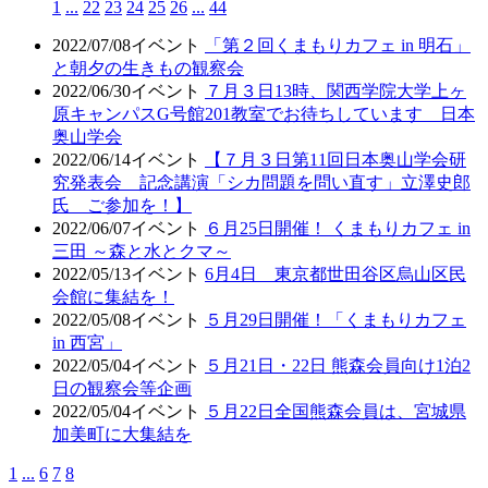
1
...
22
23
24
25
26
...
44
2022/07/08
イベント
「第２回くまもりカフェ in 明石」
と朝夕の生きもの観察会
2022/06/30
イベント
７月３日13時、関西学院大学上ヶ
原キャンパスG号館201教室でお待ちしています 日本
奥山学会
2022/06/14
イベント
【７月３日第11回日本奥山学会研
究発表会 記念講演「シカ問題を問い直す」立澤史郎
氏 ご参加を！】
2022/06/07
イベント
６月25日開催！ くまもりカフェ in
三田 ～森と水とクマ～
2022/05/13
イベント
6月4日 東京都世田谷区烏山区民
会館に集結を！
2022/05/08
イベント
５月29日開催！「くまもりカフェ
in 西宮」
2022/05/04
イベント
５月21日・22日 熊森会員向け1泊2
日の観察会等企画
2022/05/04
イベント
５月22日全国熊森会員は、宮城県
加美町に大集結を
1
...
6
7
8