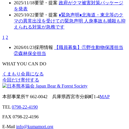
2025/11/18
要望・提案
政府がクマ被害対策パッケージ
を発表
2025/10/22
要望・提案
♦️緊急声明♦️北海道・東北等のク
マの異常出没を受けての緊急声明 人身事故も捕殺も抑
えられる対策が急務です
1
2
2026/01/23
採用情報
【職員募集】①野生動物保護担当
②森林保全担当
WHAT YOU CAN DO
くまもり会員になる
今回だけ寄付する
本部事業所
〒662-0042
兵庫県西宮市分銅町1-4
MAP
TEL
0798-22-4190
FAX
0798-22-4196
E-Mail
info@kumamori.org