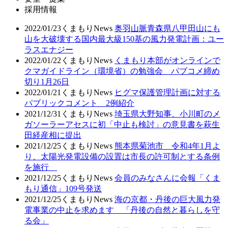
採用情報
2022/01/23
くまもりNews
奥羽山脈青森県八甲田山にも
山を大破壊する国内最大級150基の風力発電計画：ユー
ラスエナジー
2022/01/22
くまもりNews
くまもり本部がオンラインで
クマガイドライン（環境省）の勉強会 パブコメ締め
切り1月26日
2022/01/21
くまもりNews
ヒグマ保護管理計画に対する
パブリックコメント 2例紹介
2021/12/31
くまもりNews
埼玉県大野知事、小川町のメ
ガソーラーアセスに初「中止も検討」の意見書を萩生
田経産相に提出
2021/12/25
くまもりNews
熊本県菊池市 令和4年1月よ
り、太陽光発電設備の設置は市長の許可制とする条例
を施行
2021/12/25
くまもりNews
会員のみなさんに会報「くま
もり通信」109号発送
2021/12/25
くまもりNews
海の京都・丹後の巨大風力発
電事業の中止を求めます 「丹後の自然と暮らしを守
る会」