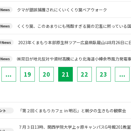
クマが錯誤捕獲されにくいくくり罠ベアウォーク
News
くくり罠、このあまりにも残酷すぎる罠の氾濫に黙っている
News
2023年くまもり本部原生林ツアー広島県臥龍山は8月26日
News
㈱双日が地元反対や資材高騰により北海道小樽余市風力発電
News
...
19
20
21
22
23
...
「第２回くまもりカフェ in 明石」と朝夕の生きもの観察会
ント
７月３日13時、関西学院大学上ヶ原キャンパスG号館201教
ント