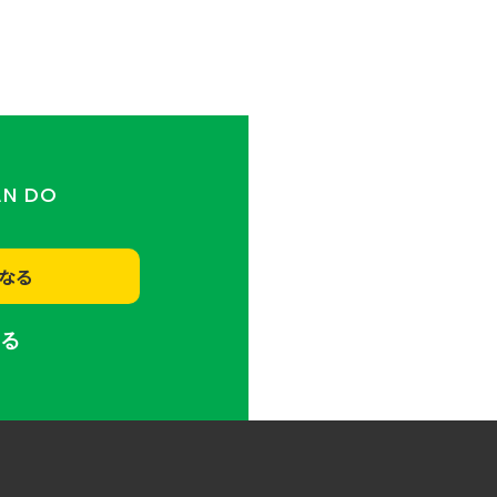
AN DO
なる
する