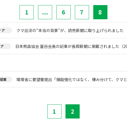
1
...
6
7
8
クマ出没の“本当の背景”が、読売新聞に取り上げられました
ィア
日本熊森協会 室谷会長の記事が長周新聞に掲載されました（20
ィア
環境省に要望書提出「捕殺強化ではなく、棲み分けて、クマ
提案
1
2
。