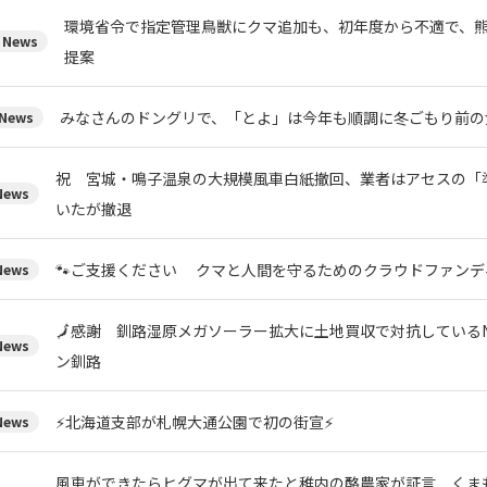
環境省令で指定管理鳥獣にクマ追加も、初年度から不適で、
News
提案
みなさんのドングリで、「とよ」は今年も順調に冬ごもり前の
News
祝 宮城・鳴子温泉の大規模風車白紙撤回、業者はアセスの「
ews
いたが撤退
🐾ご支援ください クマと人間を守るためのクラウドファンデ
ews
🗾感謝 釧路湿原メガソーラー拡大に土地買収で対抗している
ews
ン釧路
⚡北海道支部が札幌大通公園で初の街宣⚡
ews
風車ができたらヒグマが出て来たと稚内の酪農家が証言 くま