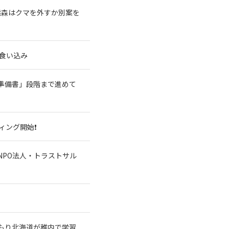
熊森はクマを外すか別案を
食い込み
準備書」段階まで進めて
ィング開始❗
NPO法人・トラストサル
もり北海道が稚内で学習