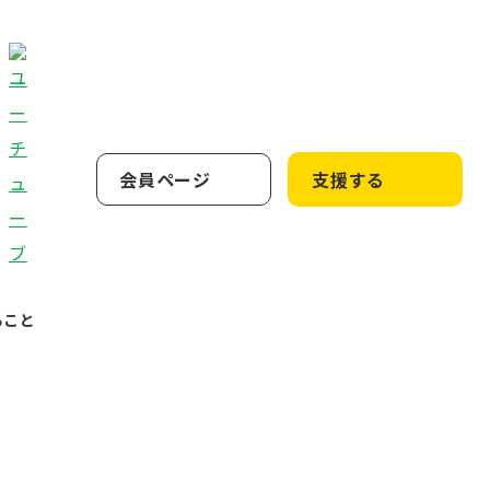
会員ページ
支援する
ること