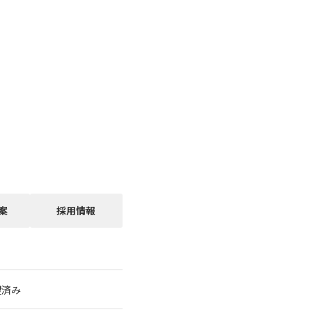
案
採用情報
望済み