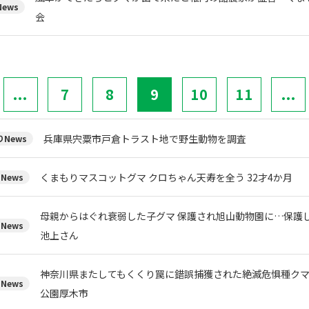
ews
会
...
7
8
9
10
11
...
兵庫県宍粟市戸倉トラスト地で野生動物を調査
News
くまもりマスコットグマ クロちゃん天寿を全う 32才4か月
News
母親からはぐれ衰弱した子グマ 保護され旭山動物園に…保護
News
池上さん
神奈川県またしてもくくり罠に錯誤捕獲された絶滅危惧種ク
News
公園厚木市