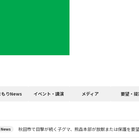
まもりNews
イベント・講演
メディア
要望・提
秋田市で目撃が続く子グマ、熊森本部が放獣または保護を要
News