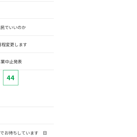
国民でいいのか
に日程変更します
事業中止発表
44
室でお待ちしています 日