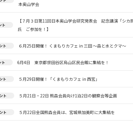
本奥山学会
【７月３日第11回日本奥山学会研究発表会 記念講演「シカ
ント
氏 ご参加を！】
６月25日開催！ くまもりカフェ in 三田 ～森と水とクマ～
ント
6月4日 東京都世田谷区烏山区民会館に集結を！
ント
５月29日開催！「くまもりカフェ in 西宮」
ント
５月21日・22日 熊森会員向け1泊2日の観察会等企画
ント
５月22日全国熊森会員は、宮城県加美町に大集結を
ント