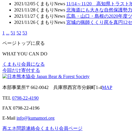
2021/12/05
くまもりNews
11/14～11/20 高知県ト
2021/11/28
くまもりNews
北海道にも大きな自然保護勢力
2021/11/27
くまもりNews
広島・山口・島根の2020年度
2021/11/26
くまもりNews
宮城の猟師くくり罠を真円12
1
...
51
52
53
ページトップに戻る
WHAT YOU CAN DO
くまもり会員になる
今回だけ寄付する
本部事業所
〒662-0042
兵庫県西宮市分銅町1-4
MAP
TEL
0798-22-4190
FAX
0798-22-4196
E-Mail
info@kumamori.org
再エネ問題連絡会
くまもり会員ページ