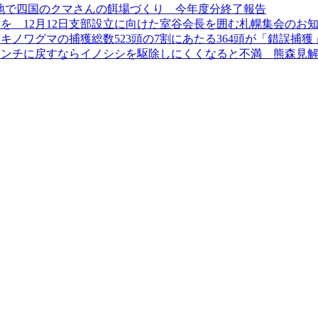
ラスト地で四国のクマさんの餌場づくり 今年度分終了報告
を 12月12日支部設立に向けた室谷会長を囲む札幌集会のお
ツキノワグマの捕獲総数523頭の7割にあたる364頭が「錯誤捕獲
センチに戻すならイノシシを駆除しにくくなると不満 熊森見