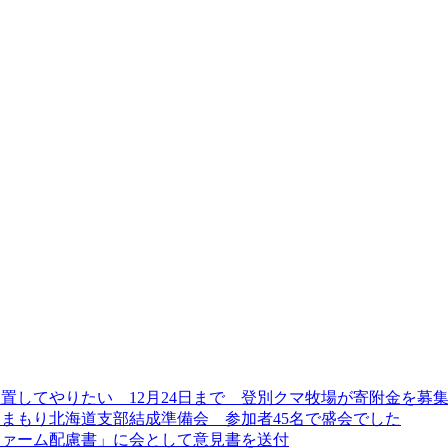
設置してやりたい 12月24日まで 登別クマ牧場が寄附金を募
にてくまもり北海道支部結成準備会 参加者45名で盛会でした
ファーム配慮書」に会として意見書を送付