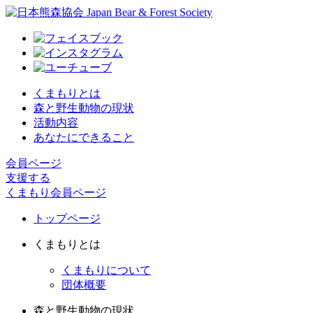
くまもりとは
森と野生動物の現状
活動内容
あなたにできること
会員ページ
支援する
くまもり会員ページ
トップページ
くまもりとは
くまもりについて
団体概要
森と野生動物の現状