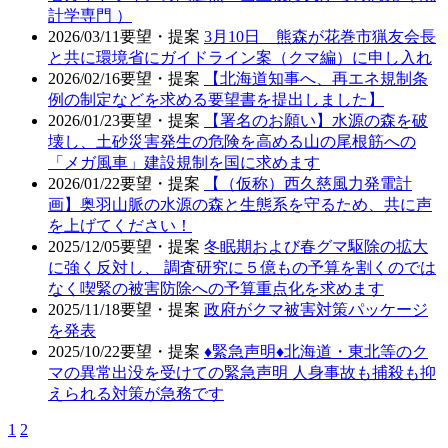
計学専門 ）
2026/03/11
要望・提案
3月10日 熊森が花巻市猟友会長
と共に環境省にガイドライン案（クマ編）に申し入れ
2026/02/16
要望・提案
【北海道知事へ、再エネ規制条
例の制定などを求める要望書を提出しました】
2026/01/23
要望・提案
【署名のお願い】水源の森を破
壊し、土砂災害発生の危険を高める山の尾根筋への
「メガ風車」建設規制を国に求めます
2026/01/22
要望・提案
【（仮称）西久慈風力発電計
画】奥羽山脈の水源の森と生態系を守るため、共に声
を上げてください！
2025/12/05
要望・提案
冬眠期および春グマ駆除の拡大
に強く反対し、 調査研究に５億もの予算を割くのでは
なく喫緊の被害防除への予算重点化を求めます
2025/11/18
要望・提案
政府がクマ被害対策パッケージ
を発表
2025/10/22
要望・提案
♦️緊急声明♦️北海道・東北等のク
マの異常出没を受けての緊急声明 人身事故も捕殺も抑
えられる対策が急務です
1
2