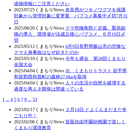
虚偽情報にご注意ください
2025/07/25
くまもりNews
奈良県がツキノワグマを保護
対象から管理対象に変更案 パブコメ募集中〆切7月31
日
2025/06/20
くまもりNews
クマ危険鳥獣と定義、緊急銃
猟の導入、環境省が法成立後にパブコメ、６月19日〆
切
2025/05/12
くまもりNews
4月9日長野県飯山市の悲惨な
クマ人身事故はなぜ起きたのか
2025/05/10
くまもりNews
今年も盛会 第28回くまもり
全国大会
2025/04/04
くまもりNews
㊗ くまもりトラスト 岩手県
和賀郡西和賀町の森林27.6haを取得
2025/04/04
くまもりNews
人々の生活や自然を破壊する
過度な再エネ開発は間違っている
1
...
4
5
6
7
8
...
53
2023/02/17
くまもりNews
２月14日 とよくんまだまだ冬
ごもり中！
2023/02/06
くまもりNews
箕面自由学園幼稚園で楽しく
くまもり環境教育