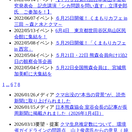
究発表会 記念講演「シカ問題を問い直す」立澤史郎
氏 ご参加を！】
2022/06/07
イベント
６月25日開催！ くまもりカフェ in
三田 ～森と水とクマ～
2022/05/13
イベント
6月4日 東京都世田谷区烏山区民
会館に集結を！
2022/05/08
イベント
５月29日開催！「くまもりカフェ
in 西宮」
2022/05/04
イベント
５月21日・22日 熊森会員向け1泊2
日の観察会等企画
2022/05/04
イベント
５月22日全国熊森会員は、宮城県
加美町に大集結を
1
...
6
7
8
2026/01/26
メディア
クマ出没の“本当の背景”が、読売
新聞に取り上げられました
2026/01/15
メディア
日本熊森協会 室谷会長の記事が長
周新聞に掲載されました（2026年1月4日）
2026/03/13
要望・提案
クマ生息推定数について、環境
省ガイドラインの問題点 山上俊彦氏からの意見（ 統