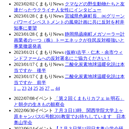
2023/02/02
くまもりNews
クマなどの野生動物たちと友
達だったウクライナ人女性にインタビュー
2023/01/28
くまもりNews
宮城県色麻町長、㈱グリーン
パワーインベストメントの風発計画に共に反対を村井
知事に要望
2023/01/28
くまもりNews
静岡県函南町メガソーラー計
画業者の一つ（株）トーエネックが住民反対根強いと
事業撤退発表
2023/01/21
くまもりNews
(仮称)古平・仁木・余市ウィ
ンドファームへの反対署名にご協力ください！
2023/01/17
くまもりNews
二酸化炭素地球温暖化説は本
当ですか 後半
2023/01/17
くまもりNews
二酸化炭素地球温暖化説は本
当ですか 前半
1
...
23
24
25
26
27
...
44
2022/07/08
イベント
「第２回くまもりカフェ in 明石」
と朝夕の生きもの観察会
2022/06/30
イベント
７月３日13時、関西学院大学上ヶ
原キャンパスG号館201教室でお待ちしています 日本
奥山学会
2022/06/14
イベント
【７月３日第11回日本奥山学会研