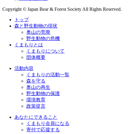
Copyright © Japan Bear & Forest Society All Rights Reserved.
トップ
森と野生動物の現状
奥山の荒廃
野生動物の危機
くまもりとは
くまもりについて
団体概要
活動内容
くまもりの活動一覧
森を守る
奥山の再生
野生動物の保護
環境教育
政策提言
あなたにできること
くまもり会員になる
寄付で応援する