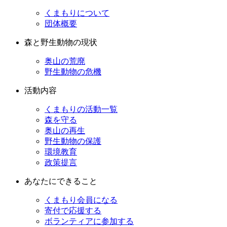
くまもりについて
団体概要
森と野生動物の現状
奥山の荒廃
野生動物の危機
活動内容
くまもりの活動一覧
森を守る
奥山の再生
野生動物の保護
環境教育
政策提言
あなたにできること
くまもり会員になる
寄付で応援する
ボランティアに参加する