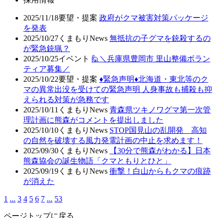
2025/11/18
要望・提案
政府がクマ被害対策パッケージ
を発表
2025/10/27
くまもりNews
無抵抗の子グマを銃殺するの
が緊急銃猟？
2025/10/25
イベント
🙋＼兵庫県豊岡市 里山整備ボラン
ティア募集／
2025/10/22
要望・提案
♦️緊急声明♦️北海道・東北等のク
マの異常出没を受けての緊急声明 人身事故も捕殺も抑
えられる対策が急務です
2025/10/11
くまもりNews
青森県ツキノワグマ第一次管
理計画に熊森がコメントを提出しました
2025/10/10
くまもりNews
STOP国見山の乱開発 高知
の自然を破壊する風力発電計画の中止を求めます！
2025/09/30
くまもりNews
【30分で熊森がわかる】日本
熊森協会の誕生物語「クマともりとひと」
2025/09/19
くまもりNews
衝撃！白山からもクマの痕跡
が消えた
1
...
3
4
5
6
7
...
53
ページトップに戻る