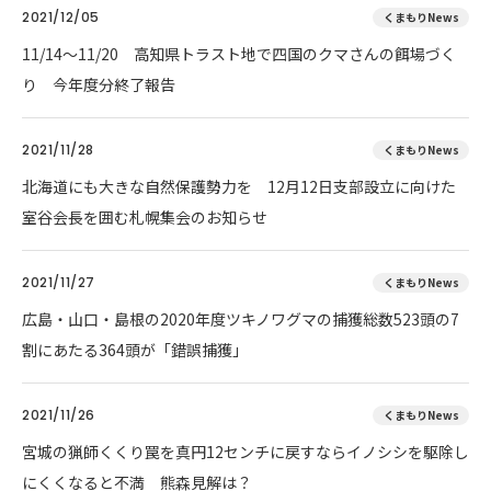
2021/12/05
くまもりNews
11/14～11/20 高知県トラスト地で四国のクマさんの餌場づく
り 今年度分終了報告
2021/11/28
くまもりNews
北海道にも大きな自然保護勢力を 12月12日支部設立に向けた
室谷会長を囲む札幌集会のお知らせ
2021/11/27
くまもりNews
広島・山口・島根の2020年度ツキノワグマの捕獲総数523頭の7
割にあたる364頭が「錯誤捕獲」
2021/11/26
くまもりNews
宮城の猟師くくり罠を真円12センチに戻すならイノシシを駆除し
にくくなると不満 熊森見解は？