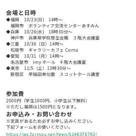
会場と日時
◆福岡 10/23(日) 14時～
福岡市 ボランティア交流センターあすみん
◆兵庫 10/26(水) 18時30分～
神戸市 兵庫県学校厚生会館 ３階大会議室
◆三重 10/30（日）14時～
松坂市 ギャラリーカフェ Coma
◆愛知 10/31（月）14時～
名古屋市 imy ホール 4 階大会議室
◆
東京 11/5（土）13時30分～
新宿区 早稲田奉仕園 スコットホール講堂
参加費
2000円（学生1000円、小学生以下無料）
※ただし福岡は1500円となります。
お申込み・お問い合わせ
※定員があるため必ずお申し込みください。
下記フォームをお使いください。
https://ws.formzu.net/fgen/S146376792/