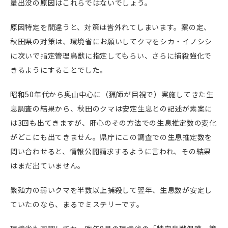
量出没の原因はこれらではないでしょう。
原因特定を間違うと、対策は皆外れてしまいます。案の定、
秋田県の対策は、環境省にお願いしてクマをシカ・イノシシ
に次いで指定管理鳥獣に指定してもらい、さらに捕殺強化で
きるようにすることでした。
昭和50年代から奥山中心に（猟師が目視で）実施してきた生
息調査の結果から、秋田のクマは安定生息との記述が素案に
は3回も出てきますが、肝心のその方法での生息推定数の変化
がどこにも出てきません。県庁にこの調査での生息推定数を
問い合わせると、情報公開請求するように言われ、その結果
はまだ出ていません。
繁殖力の弱いクマを半数以上捕殺して翌年、生息数が安定し
ていたのなら、まるでミステリーです。