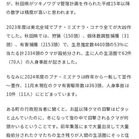
が、秋田県がツキノワグマ管理計画を作られた平成15年以降
の数字は精度が高いと思われます。
2023年度は東北全域でブナ・ミズナラ・コナラ全てが大凶作
でした。秋田県では、狩猟（150頭）、個体数調整捕獲（31
頭）、有害捕獲（2153頭）で、生息推定数4400頭の53％に
当たる計2334頭のクマが殺処分され、主に人の生活圏で62件
（70人）の人身事故が起きました。
ちなみに2024年度のブナ・ミズナラは昨年から一転して並作
～豊作、11月末現在のクマ有害駆除数は363頭、人身事故は
10件（11人）にとどまっています。
ある町の行政担当者に聞くと、お盆以降クマの目撃はピタッ
と止んでいたのに、冬になって雪の中で目撃されるクマが何
頭かいるということです。前年集落にまで大量出没して大量
殺処分されたクマたちの生き残りが人間の生活圏にそっと住