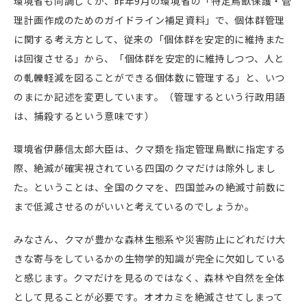
環境省も同調してか、昨年9月の環境省の「特定鳥獣保護・管
理計画作成のためのガイドライン補足資料」で、個体群管理
に関する考え方として、従来の「個体群を安定的に維持
また
は回復させる
」から、「個体群を安定的に維持しつつ、
人と
の軋轢軽減を図ることができる個体数に管理する
」と、いつ
のまにか記述を変更しています。（管理するという行政用語
は、捕殺するという意味です）
環境省伊藤信太郎大臣は、クマ類を指定管理鳥獣に指定する
際、絶滅が確実視されている四国のクマだけは除外しまし
た。ということは、全国のクマを、四国並みの絶滅寸前数に
まで低減させるのがいいと考えているのでしょうか。
みなさん、クマが豊かな森林生態系や災害防止にどれだけ大
きな寄与をしているかの生物学的知識が完全に欠如している
と感じます。クマだけを見るのではなく、森林や自然を全体
として見ることが必要です。オオカミを絶滅させてしまって