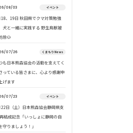
26/08/03
イベント
月18、19日 秋田県でクマ対策勉強
 犬と一緒に実践する 野生鳥獣被
防除🐶
26/07/26
くまもりNews
つも日本熊森協会の活動を支えてく
さっている皆さまに、心より感謝申
上げます
26/07/23
イベント
月22日（土）日本熊森協会静岡県支
 再結成記念「いっしょに静岡の自
を守りましょう！」