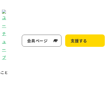
会員ページ
支援する
ること