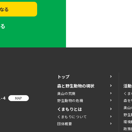
なる
する
トップ
森と野生動物の現状
活動
奥山の荒廃
くま
-4
MAP
野生動物の危機
森を
奥山
くまもりとは
野生
くまもりについて
環境
団体概要
政策