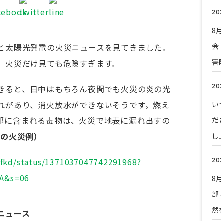
20
8
会
と太陽光発電の火災ニュースを見てきました。
害
、火災だけ見ても危険すぎます。
20
きると、日中はもちろん夜間でも火災の炎の光
れがあり、消火放水ができないそうです。燃え
い
部に含まれる毒物は、火災で地表に漏れ出すの
だ
電の火災例）
し
_fkd/status/1371037047742291968?
20
A&s=06
8
部
然
故ニュース