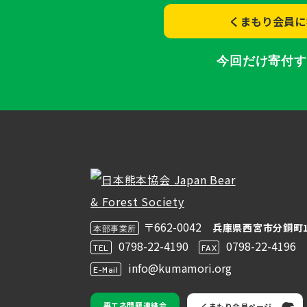
くまもり会員に
今回だけ寄付
〒662-0042
兵庫県西宮市分銅町1
本部事業所
0798-22-4190
0798-22-4196
TEL
FAX
info@kumamori.org
E-Mail
再エネ問題連絡会
くまもり会員ページ