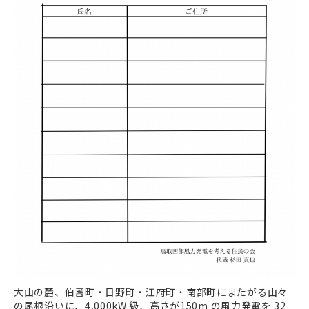
大山の麓、伯耆町・日野町・江府町・南部町にまたがる山々
の尾根沿いに、4,000kW 級、高さが150m の風力発電を 32