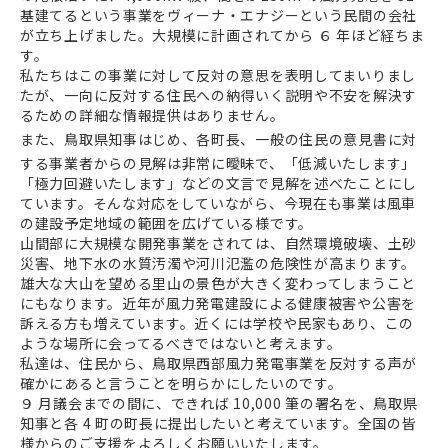
基建てるという事業をヴィーナ・エナジーという民間の会社
が立ち上げました。大規模に計画されてから ６ 年ほど経ちま
す。
私たちはこの事業に対して反対の意思を表明してまいりまし
たが、一向に反対する住民への納得いく説明や不安を解決す
るための詳細な情報提供はありません。
また、鳥取県知事はじめ、各町長、一般の住民の意見書に対
する事業者からの見解は非常に曖昧で、「低減いたします」
「極力回避いたします」などの文言で見解を述べたことにし
ています。そんな対応をしていながら、今現在も事業は風車
の建設予定地域の範囲を広げている様です。
山間部に大規模な開発事業をされては、自然環境破壊、土砂
災害、地下水の水質汚濁や河川氾濫の危険性が高まります。
雄大な大山を望める里山の景色が大きく変わってしまうこと
にもなります。近年が風力発電建設による健康被害や公害を
訴える方も増えています。近くには学校や民家もあり、この
ような場所に会ってるべきではないと考えます。
私達は、住民から、鳥取県西部風力発電事業を反対する声が
確かにあると言うことを明らかにしたいのです。
９ 月議会までの間に、できれば 10,000 筆の署名を、鳥取県
知事と各 4 町の町長に提出したいと考えています。全国の皆
様からのご支援をよろしくお願いいたします。