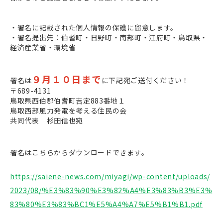
・署名に記載された個人情報の保護に留意します。
・署名提出先：伯耆町・日野町・南部町・江府町・鳥取県・
経済産業省・環境省
９月１０日まで
署名は
に下記宛ご送付ください！
〒689-4131
鳥取県西伯郡伯耆町吉定883番地１
鳥取西部風力発電を考える住民の会
共同代表 杉田信也宛
署名はこちらからダウンロードできます。
https://saiene-news.com/miyagi/wp-content/uploads/
2023/08/%E3%83%90%E3%82%A4%E3%83%B3%E3%
83%80%E3%83%BC1%E5%A4%A7%E5%B1%B1.pdf