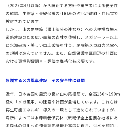
（2027年4月以降）から廃止する方針や第三者による安全性
の確認、生態系・景観保護の仕組みの強化が政府・自民党で
検討されています。
しかし、山の尾根筋（頂上部分の連なり）への大規模な搬入
道路建設のため広い面積の森林を伐採し、メガソーラー以上
に水源破壊・美しい国土破壊を伴う、尾根筋メガ風力発電へ
の規制は進んでいません。また、自然保護地区周辺の計画に
おける環境影響調査・評価の厳格化も必要です。
急増するメガ風車建設 その安全性に疑問
近年、日本各国の風況の良い山の尾根筋で、全高150～190m
級の「メガ風車」の建設や計画が急増しています。これらは
再生可能エネルギー導入の一環として進められていますが、
場所によっては水源涵養保安林（流域保全上重要な地域にあ
る森林の河川への流量調節機能を高度に保ち、洪水を緩和し