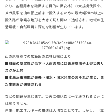
たり、各種用水を確保する目的の保安林）の大規模伐採や、
メガ風車を山の頂上部まで搬入するための最大幅20m以上の
搬入路が急峻な地形を大きく切り開いて造成され、地域の生
活環境・自然環境に深刻な影響が生じています。
山の尾根筋での広範囲の森林伐採により
■斜面の安定性が低下
⇒大雨の際には表層崩壊や土砂災害リ
スクが上昇
■水源涵養機能が喪失
⇒濁水・渇水発生のおそれが生じ、ま
た生態系が破壊される
などの問題が生じます。災害に強い森は一度壊されると元に
は戻りません。
再生可能エネルギーの推進は大切なことです。しかし、「立