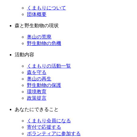
くまもりについて
団体概要
森と野生動物の現状
奥山の荒廃
野生動物の危機
活動内容
くまもりの活動一覧
森を守る
奥山の再生
野生動物の保護
環境教育
政策提言
あなたにできること
くまもり会員になる
寄付で応援する
ボランティアに参加する