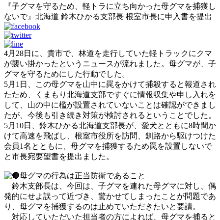
『子グマを守るため、軽トラに立ち向かった母グマを捕獲し
ないで』北海道 鈴木ひかる支部長 根室市長に申入書を提出
4月28日に、貴市で、林道を走行していた軽トラックにクマ
が襲い掛かったというニュースが流れました。母グマが、子
グマを守るためにした行動でした。
5月1日、この母グマを山中に罠をかけて捕殺すると報道され
たため、くまもり北海道支部ですぐに情報収集や申し入れを
して、山の中に檻が設置されていないことは確認ができまし
たが、今後も引き続き対策が検討されるということでした。
5月10日、鈴木ひかる北海道支部長が、愛犬とともに8時間か
けて高速を飛ばし、根室市役所を訪問、釧路から駆けつけた
会員1名とともに、母グマを捕獲するため罠を設置しないで
と市長宛要望書を提出ました。
母グマの行為は正当防衛であること
鈴木支部長は、今回は、子グマを連れた母グマに対し、偶
発的にせよ誤って近づき、驚かせてしまったことが問題であ
り、母グマを捕獲するのは止めていただきたいと要請。
対応していただいた担当者の方によれば、母グマを捕ると