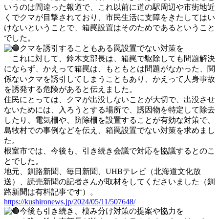
いうのは間違った報道で、これ以前に道の駅周辺や市街地近
くでクマが目撃されており、市民生活に支障をきたしてはい
けないということで、箱罠設置はそのためであるということ
でした。
クマを誘引することもある罠設置でない対策を
これに対して、鈴木支部長は、箱罠で駆除しても問題解決
にならず、かえって箱罠は、もともとは問題がなかった、関
係ないクマを誘引してしまうこともあり、かえって人身事故
を誘発する危険があると伝えました。
住民にとっては、クマが出没しないことが大切で、出没させ
ないためには、入ろうとする場所で、誘因物を特定して除去
したり、電気柵や、防除柵を設置することが有効な対策で、
島牧村での事例などを伝え、箱罠設置でない対策を求めまし
た。
根室市では、今後も、引き続き会議で対応を協議するとのこ
とでした。
地元、釧路新聞、毎日新聞、UHBテレビ（北海道文化放
送）、読売新聞の記者さんが取材をしてくださいました（釧
路新聞は有料記事です）。
https://kushironews.jp/2024/05/11/507648/
今後も引き続き、棲み分け対策の提案や協力を