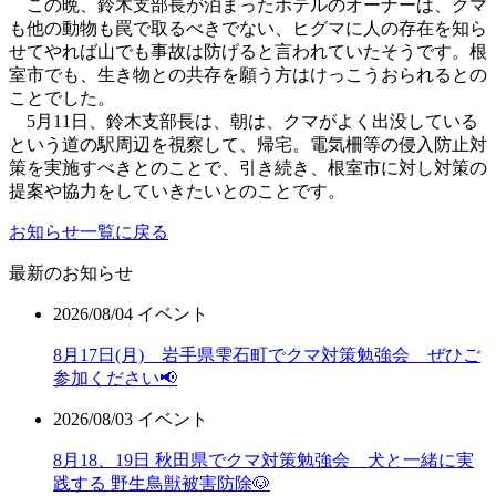
この晩、鈴木支部長が泊まったホテルのオーナーは、クマ
も他の動物も罠で取るべきでない、ヒグマに人の存在を知ら
せてやれば山でも事故は防げると言われていたそうです。根
室市でも、生き物との共存を願う方はけっこうおられるとの
ことでした。
5月11日、鈴木支部長は、朝は、クマがよく出没している
という道の駅周辺を視察して、帰宅。電気柵等の侵入防止対
策を実施すべきとのことで、引き続き、根室市に対し対策の
提案や協力をしていきたいとのことです。
お知らせ一覧に戻る
最新のお知らせ
2026/08/04
イベント
8月17日(月) 岩手県雫石町でクマ対策勉強会 ぜひご
参加ください📢
2026/08/03
イベント
8月18、19日 秋田県でクマ対策勉強会 犬と一緒に実
践する 野生鳥獣被害防除🐶